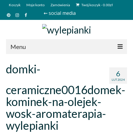
Koszyk
Moje konto
Zamówienia
Twój koszyk
-
0.00
zł
⇜ social media
Menu
Start
domki-
6
Sklep
LUT 2024
ceramiczne0016domek-
Kim jesteśmy?
kominek-na-olejek-
Kontakt
wosk-aromaterapia-
Deutsch
wylepianki