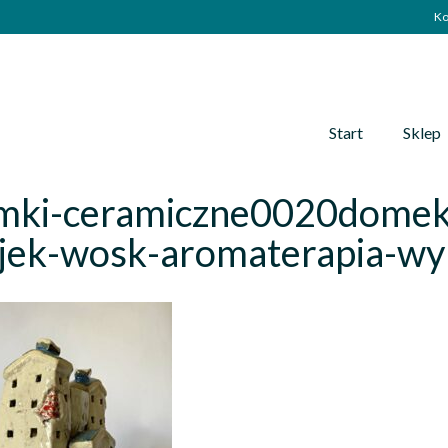
Ko
Start
Sklep
mki-ceramiczne0020domek
ejek-wosk-aromaterapia-wy