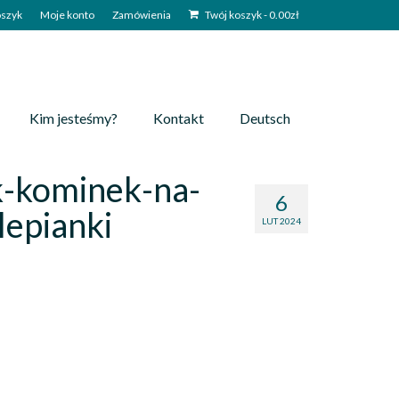
szyk
Moje konto
Zamówienia
Twój koszyk
-
0.00
zł
Kim jesteśmy?
Kontakt
Deutsch
-kominek-na-
6
lepianki
LUT 2024