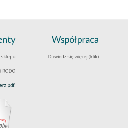
nty
Współpraca
 sklepu
Dowiedz się więcej (klik)
 i RODO
rz pdf: