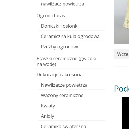
nawilżacz powietrza
Ogród i taras
Doniczki i osłonki
Ceramiczna kula ogrodowa
Rzeźby ogrodowe
Wcześ
Ptaszki ceramiczne (gwizdki
na wodę)
Dekoracje i akcesoria
Nawilżacze powietrza
Pod
Wazony ceramiczne
Kwiaty
Anioły
Ceramika świąteczna