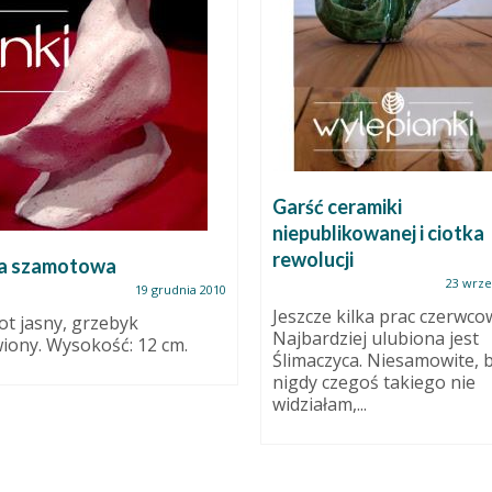
Garść ceramiki
niepublikowanej i ciotka
rewolucji
a szamotowa
23 wrze
19 grudnia 2010
Jeszcze kilka prac czerwco
t jasny, grzebyk
Najbardziej ulubiona jest
wiony. Wysokość: 12 cm.
Ślimaczyca. Niesamowite, 
nigdy czegoś takiego nie
widziałam,...