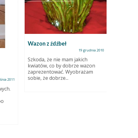
Wazon z źdźbeł
19 grudnia 2010
Techniki
Szkoda, że nie mam jakich
papiero
kwiatów, co by dobrze wazon
zaprezentować. Wyobrażam
sobie, że dobrze...
śnia 2011
Dziś o ty
masę pap
wych.
sprawdz
obniżenie
bo