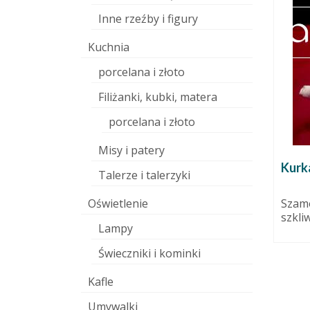
Inne rzeźby i figury
Kuchnia
porcelana i złoto
Filiżanki, kubki, matera
porcelana i złoto
Pamiętacie o ogrodach?
13 lutego 2011
20 marca 2015
Misy i patery
Szykujemy się do szczecińskiego
Kurk
Talerze i talerzyki
 nalepki
kiermaszu, który wygląda jak
dczas
święto wszystkich ogrodników,
Oświetlenie
Szamo
działkowców i innych
szkli
uprawiaczy...
Lampy
Świeczniki i kominki
Kafle
Umywalki