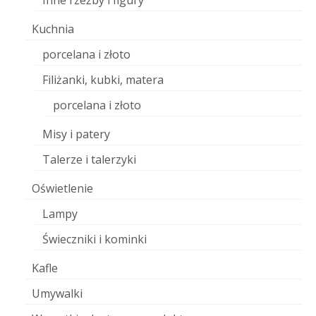
Inne rzeźby i figury
Kuchnia
porcelana i złoto
Filiżanki, kubki, matera
porcelana i złoto
Misy i patery
Talerze i talerzyki
Oświetlenie
Lampy
Świeczniki i kominki
Kafle
Umywalki