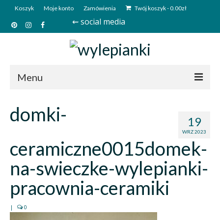
Koszyk
Moje konto
Zamówienia
Twój koszyk
-
0.00
zł
⇜ social media
Menu
Start
domki-
19
Sklep
WRZ 2023
ceramiczne0015domek-
Kim jesteśmy?
na-swieczke-wylepianki-
Kontakt
pracownia-ceramiki
Deutsch
|
0