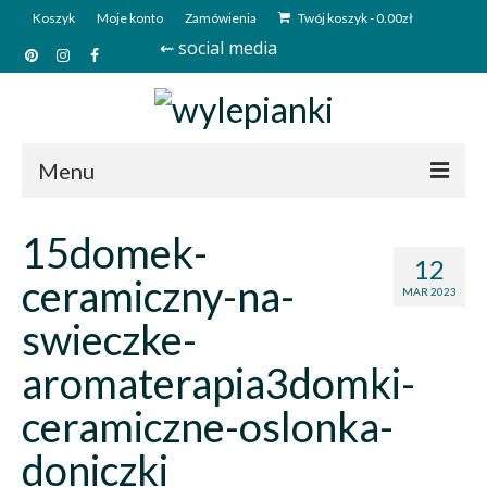
Koszyk
Moje konto
Zamówienia
Twój koszyk
-
0.00
zł
⇜ social media
Menu
Start
15domek-
12
Sklep
ceramiczny-na-
MAR 2023
Kim jesteśmy?
swieczke-
Kontakt
aromaterapia3domki-
Deutsch
ceramiczne-oslonka-
doniczki