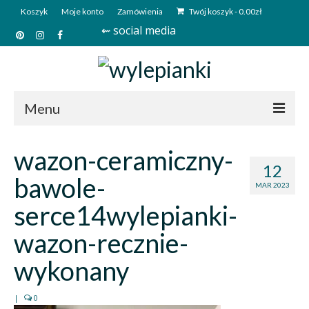
Koszyk
Moje konto
Zamówienia
Twój koszyk
-
0.00
zł
⇜ social media
Menu
Start
wazon-ceramiczny-
12
Sklep
bawole-
MAR 2023
Kim jesteśmy?
serce14wylepianki-
Kontakt
wazon-recznie-
Deutsch
wykonany
|
0