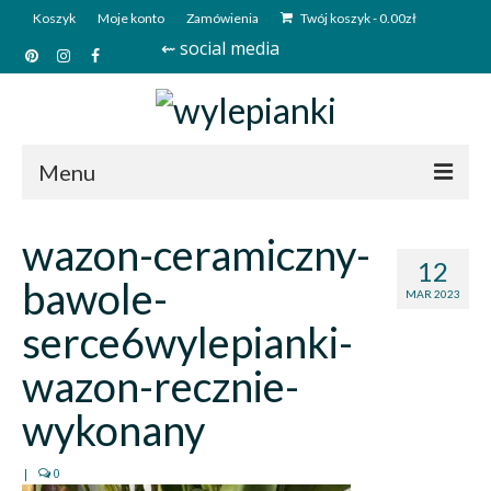
Koszyk
Moje konto
Zamówienia
Twój koszyk
-
0.00
zł
⇜ social media
Menu
Start
wazon-ceramiczny-
12
Sklep
bawole-
MAR 2023
Kim jesteśmy?
serce6wylepianki-
Kontakt
wazon-recznie-
Deutsch
wykonany
|
0