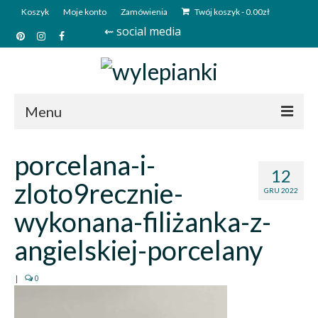
Koszyk
Moje konto
Zamówienia
Twój koszyk
-
0.00
zł
⇜ social media
Menu
Start
porcelana-i-
12
Sklep
zloto9recznie-
GRU 2022
Kim jesteśmy?
wykonana-filiżanka-z-
Kontakt
angielskiej-porcelany
Deutsch
|
0