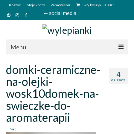
Koszyk
Moje konto
Zamówienia
Twój koszyk
-
0.00
zł
⇜ social media
Menu
Start
domki-ceramiczne-
4
Sklep
na-olejki-
GRU 2022
Kim jesteśmy?
wosk10domek-na-
Kontakt
swieczke-do-
Deutsch
aromaterapii
|
0