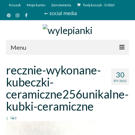
Koszyk
Moje konto
Zamówienia
Twój koszyk
-
0.00
zł
⇜ social media
Menu
Start
recznie-wykonane-
30
Sklep
kubeczki-
STY 2022
Kim jesteśmy?
ceramiczne256unikalne-
Kontakt
kubki-ceramiczne
Deutsch
|
0