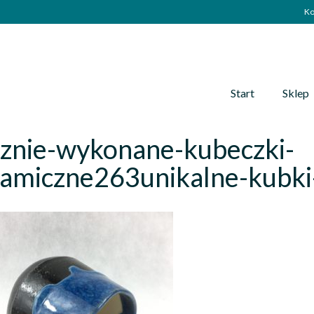
Ko
Start
Sklep
cznie-wykonane-kubeczki-
ramiczne263unikalne-kubki