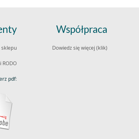
nty
Współpraca
 sklepu
Dowiedz się więcej (klik)
 i RODO
rz pdf: