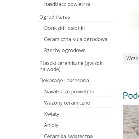
nawilżacz powietrza
Ogród i taras
Doniczki i osłonki
Ceramiczna kula ogrodowa
Rzeźby ogrodowe
Wcześ
Ptaszki ceramiczne (gwizdki
na wodę)
Dekoracje i akcesoria
Nawilżacze powietrza
Pod
Wazony ceramiczne
Kwiaty
Anioły
Ceramika świąteczna