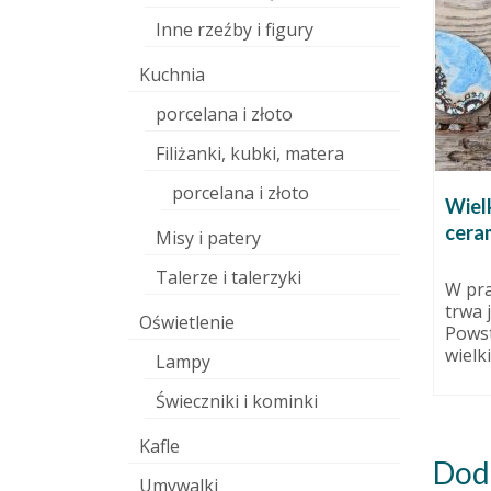
Inne rzeźby i figury
Kuchnia
porcelana i złoto
Filiżanki, kubki, matera
porcelana i złoto
–
Anioły szamotowe, kobiety i
Wiel
Bajkonur
ceram
Misy i patery
listopada 2015
6 grudnia 2011
Talerze i talerzyki
am teraz w
Czyli prace ostatnie:
W pra
trwa 
Oświetlenie
Powst
wielkie
Lampy
Świeczniki i kominki
Kafle
Dod
Umywalki