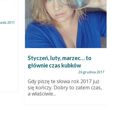
pada 2011
Samobó
Zeszłam 
Styczeń, luty, marzec… to
celem sf
głównie czas kubków
nowych p
na wszelki
26 grudnia 2017
Gdy piszę te słowa rok 2017 już
się kończy. Dobry to zatem czas,
a właściwie...