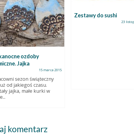
Zestawy do sushi
23 listo
kanocne ozdoby
iczne. Jajka
15 marca 2015
cowni sezon świąteczny
już od jakiegoś czasu.
ały jajka, małe kurki w
...
aj komentarz