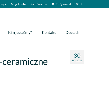
szyk
Moje konto
Zamówienia
Twój koszyk
-
0.00
zł
Kim jesteśmy?
Kontakt
Deutsch
30
-ceramiczne
STY 2022