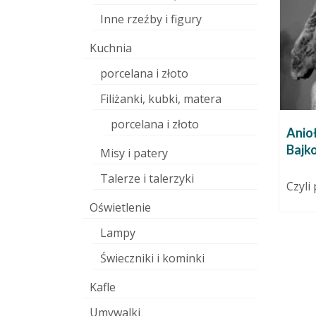
Inne rzeźby i figury
Kuchnia
porcelana i złoto
Filiżanki, kubki, matera
porcelana i złoto
i i
Czas na piknik ceramiczny!
Anioł
nić tę
Bajk
7 września 2015
Misy i patery
sz
Goleniowski Dom Kultury i
Talerze i talerzyki
Pracownia Ceramiki
Czyli
“Wylepianki.pl” już po raz drugi
 kwietnia 2017
Oświetlenie
zapraszają na piknik, podczas...
la
Lampy
ie widzę
nie...
Świeczniki i kominki
Kafle
Umywalki