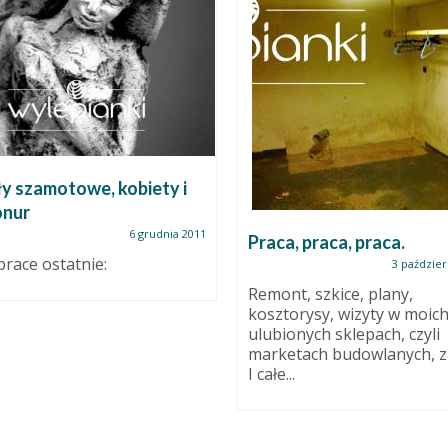
y szamotowe, kobiety i
onur
6 grudnia 2011
Praca, praca, praca.
 prace ostatnie:
3 paździer
Remont, szkice, plany,
kosztorysy, wizyty w moic
ulubionych sklepach, czyli
marketach budowlanych, z
I całe...