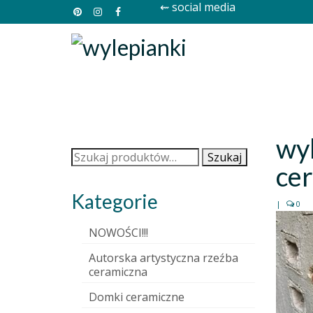
⇜ social media
wy
Szukaj:
Szukaj
ce
Kategorie
|
0
NOWOŚCI!!!
Autorska artystyczna rzeźba
ceramiczna
Domki ceramiczne