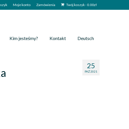
szyk
Moje konto
Zamówienia
Twój koszyk
-
0.00
zł
Kim jesteśmy?
Kontakt
Deutsch
25
ka
PAŹ 2021