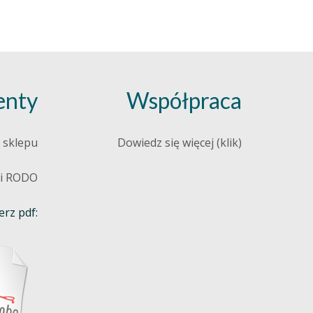
nty
Współpraca
 sklepu
Dowiedz się więcej (klik)
 i RODO
rz pdf: