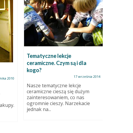
Tematyczne lekcje
Domek n
ceramiczne. Czym są i dla
kogo?
Świecznik
szamotow
17 września 2014
nika 2010
czarne.
Nasze tematyczne lekcje
ceramiczne cieszą się dużym
h
zainteresowaniem, co nas
ogromnie cieszy. Narzekacie
akupy.
jednak na...