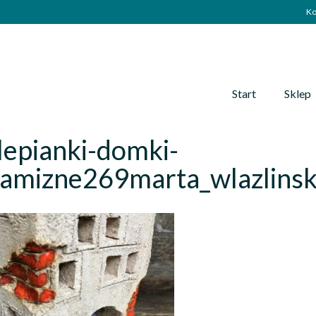
Ko
Start
Sklep
lepianki-domki-
ramizne269marta_wlazlins