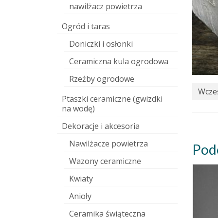
nawilżacz powietrza
Ogród i taras
Doniczki i osłonki
Ceramiczna kula ogrodowa
Rzeźby ogrodowe
Wcześ
Ptaszki ceramiczne (gwizdki
na wodę)
Dekoracje i akcesoria
Nawilżacze powietrza
Pod
Wazony ceramiczne
Kwiaty
Anioły
Ceramika świąteczna