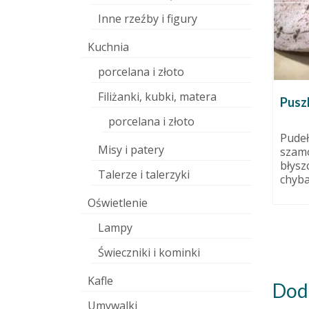
Inne rzeźby i figury
Kuchnia
porcelana i złoto
Filiżanki, kubki, matera
Szkło w ceramice
Pusz
 września 2015
9 października 2015
porcelana i złoto
mnie
Szkło, samo w sobie będące
Pudeł
Misy i patery
 razem
wdzięcznym tworzywem
szamo
dorfską,
artystycznym, daje ceramikom
błysz
Talerze i talerzyki
możliwość wyjścia poza
chyba 
zdobienie przedmiotów...
Oświetlenie
Lampy
Świeczniki i kominki
Kafle
Dod
Umywalki