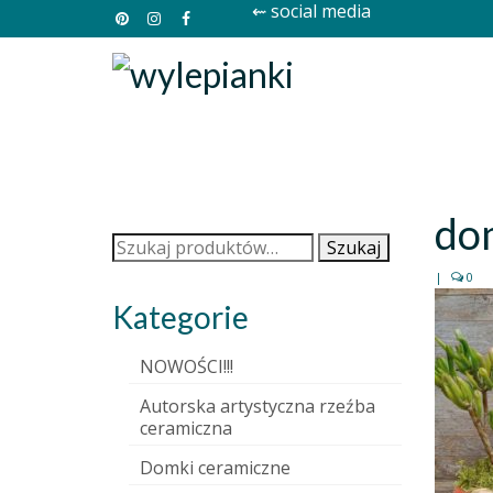
⇜ social media
do
Szukaj:
Szukaj
|
0
Kategorie
NOWOŚCI!!!
Autorska artystyczna rzeźba
ceramiczna
Domki ceramiczne