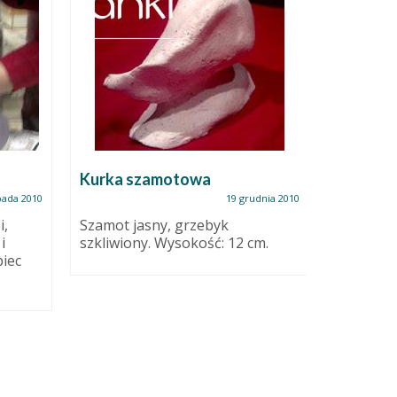
Rozwój w
Czyli o z
Kurka szamotowa
tym, co C
pada 2010
19 grudnia 2010
względu n
i,
Szamot jasny, grzebyk
i
szkliwiony. Wysokość: 12 cm.
piec