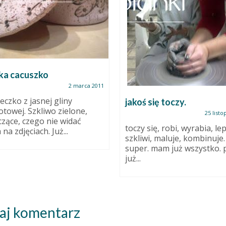
ka cacuszko
2 marca 2011
eczko z jasnej gliny
jakoś się toczy.
towej. Szkliwo zielone,
25 listo
czące, czego nie widać
toczy się, robi, wyrabia, lep
na zdjęciach. Już...
szkliwi, maluje, kombinuje. 
super. mam już wszystko. 
już...
aj komentarz