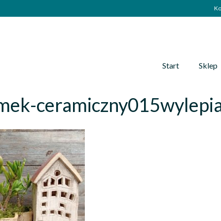
Ko
Start
Sklep
mek-ceramiczny015wylepia