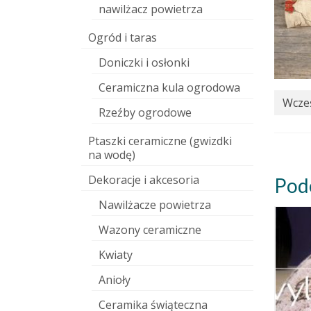
nawilżacz powietrza
Ogród i taras
Doniczki i osłonki
Ceramiczna kula ogrodowa
Wcześ
Rzeźby ogrodowe
Ptaszki ceramiczne (gwizdki
na wodę)
Dekoracje i akcesoria
Pod
Nawilżacze powietrza
Wazony ceramiczne
Kwiaty
Anioły
Ceramika świąteczna