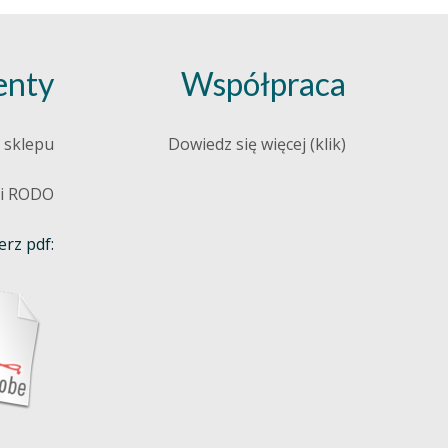
nty
Współpraca
 sklepu
Dowiedz się więcej (klik)
 i RODO
rz pdf: