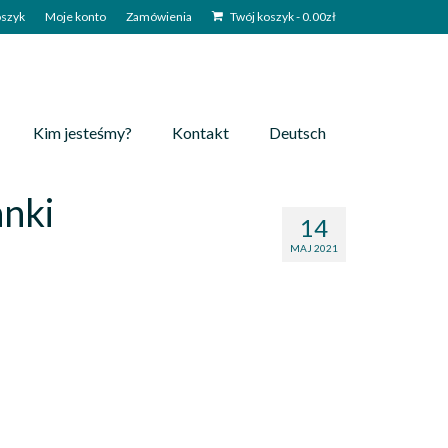
szyk
Moje konto
Zamówienia
Twój koszyk
-
0.00
zł
Kim jesteśmy?
Kontakt
Deutsch
nki
14
MAJ 2021