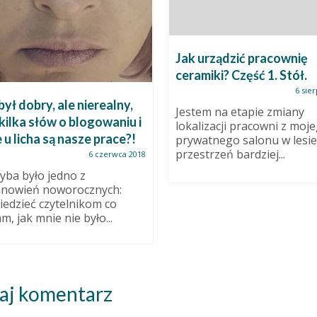
Jak urządzić pracownię
ceramiki? Część 1. Stół.
6 sie
był dobry, ale nierealny,
Jestem na etapie zmiany
 kilka słów o blogowaniu i
lokalizacji pracowni z moj
 u licha są nasze prace?!
prywatnego salonu w lesie
przestrzeń bardziej...
6 czerwca 2018
yba było jedno z
anowień noworocznych:
edzieć czytelnikom co
m, jak mnie nie było...
aj komentarz