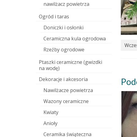
nawilżacz powietrza
Ogród i taras
Doniczki i osłonki
Ceramiczna kula ogrodowa
Wcześ
Rzeźby ogrodowe
Ptaszki ceramiczne (gwizdki
na wodę)
Dekoracje i akcesoria
Pod
Nawilżacze powietrza
Wazony ceramiczne
Kwiaty
Anioły
Ceramika świąteczna