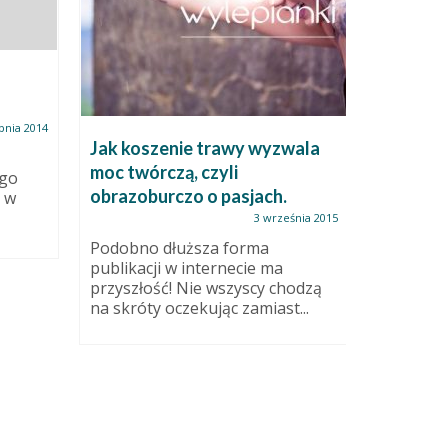
rpnia 2014
Jak koszenie trawy wyzwala
Marząca
moc twórczą, czyli
ego
obrazoburczo o pasjach.
 w
Nie mogł
zrobić M
3 września 2015
zielonej s
Podobno dłuższa forma
W końcu z
publikacji w internecie ma
przyszłość! Nie wszyscy chodzą
na skróty oczekując zamiast...