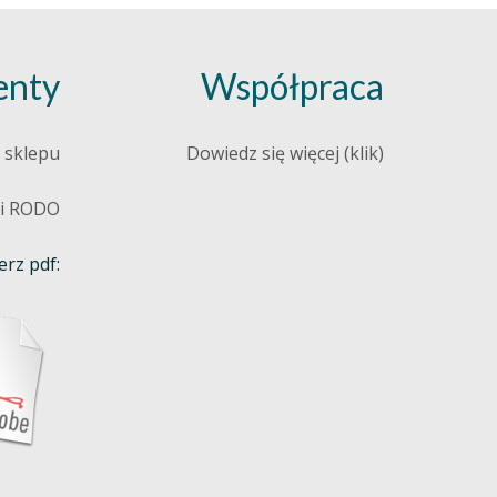
nty
Współpraca
 sklepu
Dowiedz się więcej (klik)
 i RODO
rz pdf: