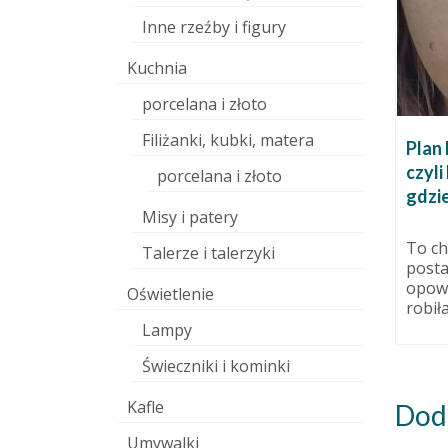
Inne rzeźby i figury
Kuchnia
porcelana i złoto
Filiżanki, kubki, matera
Ale fajnie! Kolejny piękny rok
Plan 
przed nami!
czyli
porcelana i złoto
gdzie
19 marca 2015
31 grudnia 2016
Misy i patery
na
Witajcie przełomowo. Niby
ach,
wszystko będzie takie samo
To ch
Talerze i talerzyki
m
jutro rano, gdy obudzimy się w
post
doba w
2017… ja...
opowi
Oświetlenie
z...
robiła
Lampy
Świeczniki i kominki
Kafle
Dod
Umywalki