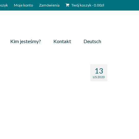
szyk
Moje konto
Zamówienia
Twój koszyk
-
0.00
zł
Kim jesteśmy?
Kontakt
Deutsch
13
LIS 2020