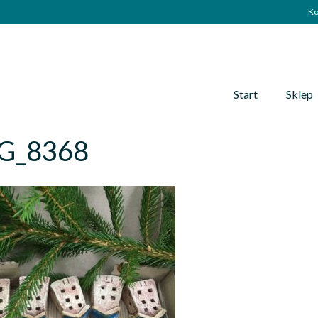
Ko
Start
Sklep
G_8368