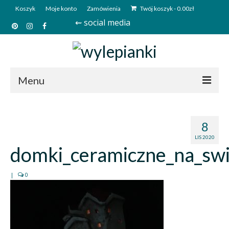
Koszyk
Moje konto
Zamówienia
Twój koszyk
-
0.00
zł
⇜ social media
Menu
Start
8
Sklep
LIS 2020
domki_ceramiczne_na_sw
Kim jesteśmy?
Kontakt
|
0
Deutsch