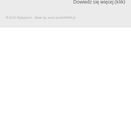
Dowiedz się więcej (klik)
© 2026 Wylepianki - Made by: www.prosteWWW.pl