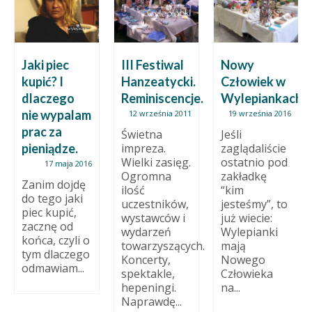
Jaki piec
III Festiwal
Nowy
kupić? I
Hanzeatycki.
Człowiek w
dlaczego
Reminiscencje.
Wylepiankach
nie wypalam
12 września 2011
19 września 2016
prac za
Świetna
Jeśli
pieniądze.
impreza.
zaglądaliście
Wielki zasięg.
ostatnio pod
17 maja 2016
Ogromna
zakładkę
Zanim dojdę
ilość
“kim
do tego jaki
uczestników,
jesteśmy”, to
piec kupić,
wystawców i
już wiecie:
zacznę od
wydarzeń
Wylepianki
końca, czyli o
towarzyszących.
mają
tym dlaczego
Koncerty,
Nowego
odmawiam...
spektakle,
Człowieka
hepeningi.
na...
Naprawdę...