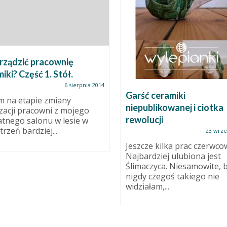
rządzić pracownię
iki? Część 1. Stół.
6 sierpnia 2014
Garść ceramiki
m na etapie zmiany
niepublikowanej i ciotka
izacji pracowni z mojego
rewolucji
tnego salonu w lesie w
rzeń bardziej...
23 wrze
Jeszcze kilka prac czerwco
Najbardziej ulubiona jest
Ślimaczyca. Niesamowite, 
nigdy czegoś takiego nie
widziałam,...