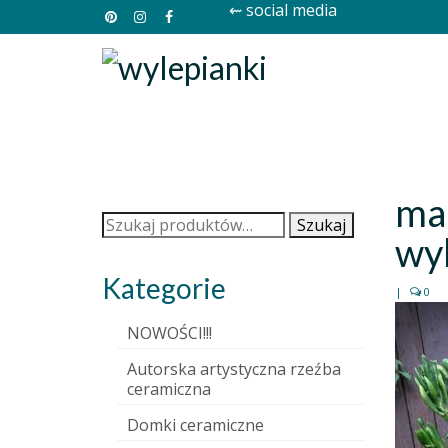
⇜ social media
mar
Szukaj:
Szukaj
wy
Kategorie
|
0
NOWOŚCI!!!
Autorska artystyczna rzeźba
ceramiczna
Domki ceramiczne