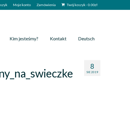
szyk
Moje konto
Zamówienia
Twój koszyk
-
0.00
zł
Kim jesteśmy?
Kontakt
Deutsch
8
ny_na_swieczke
SIE 2019