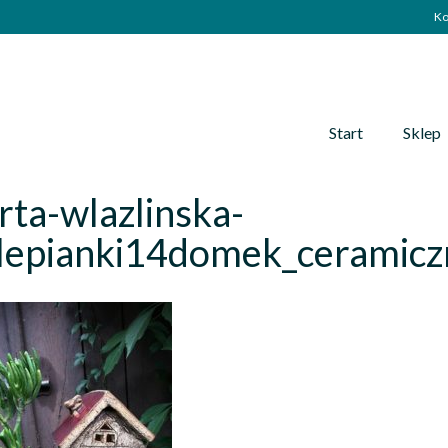
Ko
Start
Sklep
ta-wlazlinska-
lepianki14domek_ceramicz