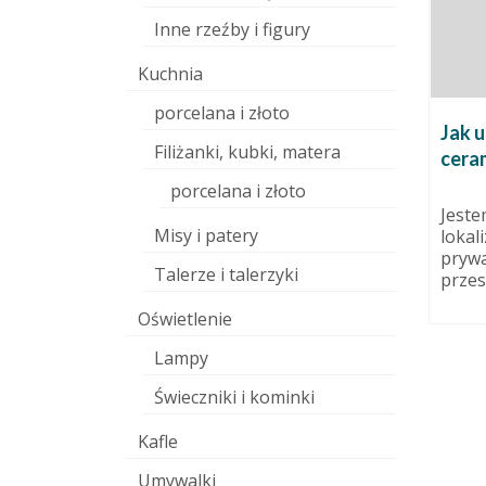
Inne rzeźby i figury
Kuchnia
porcelana i złoto
Jak u
Filiżanki, kubki, matera
ceram
porcelana i złoto
do wypału
Ferie z bajką w pracowni
Jeste
ceramiki!
Misy i patery
lokal
9 maja 2011
15 stycznia 2015
prywa
Talerze i talerzyki
przest
obić
Ledwo wdrożyliśmy się w
wy piec
obowiązki po długiej przerwie
Oświetlenie
zenia
świątecznej, a tu już ferie! Jeśli
nie...
Lampy
Świeczniki i kominki
Kafle
Umywalki