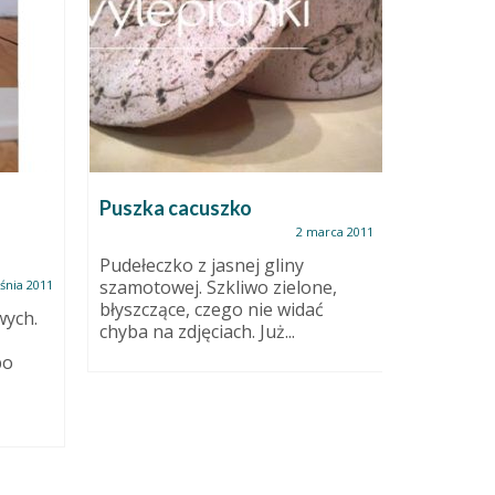
Puszka cacuszko
Pamięta
2 marca 2011
Pudełeczko z jasnej gliny
Szykujem
szamotowej. Szkliwo zielone,
kiermasz
śnia 2011
błyszczące, czego nie widać
święto w
wych.
chyba na zdjęciach. Już...
działkow
uprawiacz
bo