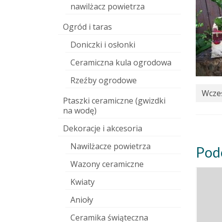
nawilżacz powietrza
Ogród i taras
Doniczki i osłonki
Ceramiczna kula ogrodowa
Rzeźby ogrodowe
Wcześ
Ptaszki ceramiczne (gwizdki
na wodę)
Dekoracje i akcesoria
Nawilżacze powietrza
Pod
Wazony ceramiczne
Kwiaty
Anioły
Ceramika świąteczna