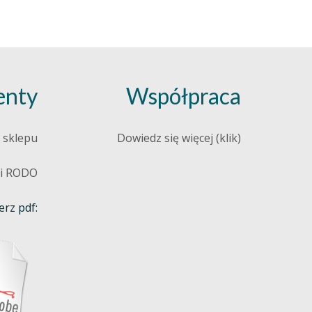
nty
Współpraca
 sklepu
Dowiedz się więcej (klik)
 i RODO
rz pdf: