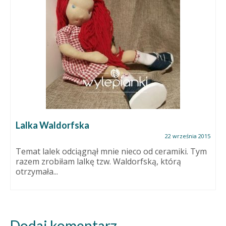
fska
Wrześniowa cera
ceramiczne, rzeź
22 września 2015
iągnął mnie nieco od ceramiki. Tym
lalkę tzw. Waldorfską, którą
Dodaj komentarz