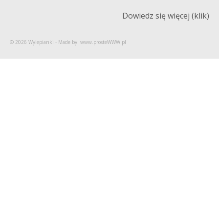
Dowiedz się więcej (klik)
© 2026 Wylepianki - Made by: www.prosteWWW.pl