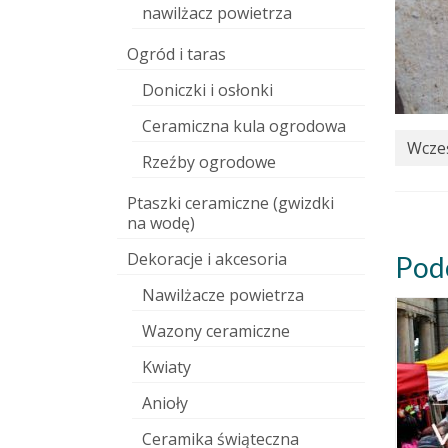
nawilżacz powietrza
Ogród i taras
Doniczki i osłonki
Ceramiczna kula ogrodowa
Wcześ
Rzeźby ogrodowe
Ptaszki ceramiczne (gwizdki
na wodę)
Dekoracje i akcesoria
Pod
Nawilżacze powietrza
Wazony ceramiczne
Kwiaty
Anioły
Ceramika świąteczna