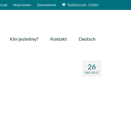
szyk
Moje konto
Zamówienia
Twój koszyk
-
0.00
zł
Kim jesteśmy?
Kontakt
Deutsch
26
GRU 2017