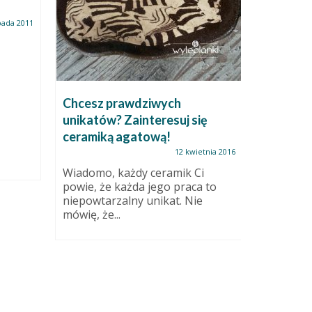
pada 2011
Chcesz prawdziwych
Wszyscy
unikatów? Zainteresuj się
sprzedać
ceramiką agatową!
12 kwietnia 2016
Ludzie, je
przedświą
Wiadomo, każdy ceramik Ci
dwie kate
powie, że każda jego praca to
niepowtarzalny unikat. Nie
mówię, że...