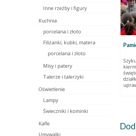
Inne rzeźby i figury
Kuchnia
porcelana i złoto
Filiżanki, kubki, matera
ch,
A Pracownia wygląda tak
Pami
ekendowy
14 marca 2011
porcelana i złoto
 września 2014
Brakuje tu tylko koła
Szyku
Misy i patery
garncarskiego. które – jako
kierm
ntensywne
najbardziej brudogenne – jest
święt
osłych,
Talerze i talerzyki
ciągle w piwnicznej...
dział
naniem
upraw
ii i...
Oświetlenie
Lampy
Świeczniki i kominki
Kafle
Dod
Umywalki