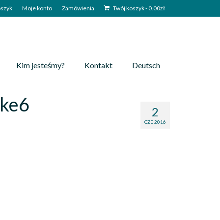
szyk
Moje konto
Zamówienia
Twój koszyk
-
0.00
zł
Kim jesteśmy?
Kontakt
Deutsch
nke6
2
CZE 2016