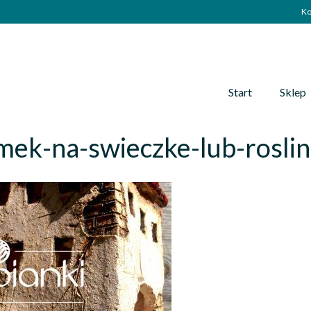
Ko
Start
Sklep
mek-na-swieczke-lub-rosli