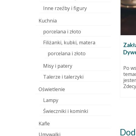
Inne rzeźby i figury
Kuchnia
porcelana i złoto
Filiżanki, kubki, matera
nego.
Domek na świeczkę
Zakł
Dywer
9 grudnia 2010
7 grudnia 2010
porcelana i złoto
i.
Świecznik na tealighta,
Misy i patery
liwo
szamotowy, szkliwo czerwone i
Po ws
ć właściwa
czarne.
temac
Talerze i talerzyki
na...
jeste
Zdecy
Oświetlenie
Lampy
Świeczniki i kominki
Kafle
Dod
Umywalki