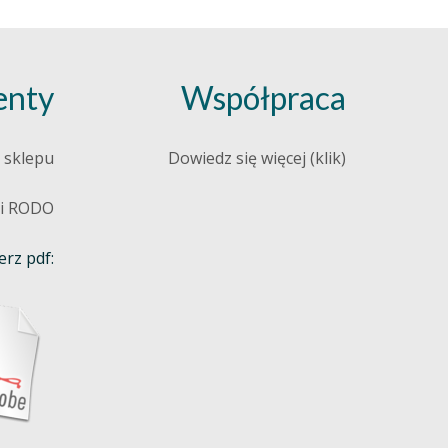
nty
Współpraca
 sklepu
Dowiedz się więcej (klik)
 i RODO
rz pdf: