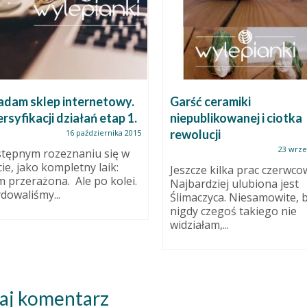
adam sklep internetowy.
Garść ceramiki
syfikacji działań etap 1.
niepublikowanej i ciotka
rewolucji
16 października 2015
23 wrze
tępnym rozeznaniu się w
ie, jako kompletny laik:
Jeszcze kilka prac czerwco
m przerażona. Ale po kolei.
Najbardziej ulubiona jest
dowaliśmy...
Ślimaczyca. Niesamowite, 
nigdy czegoś takiego nie
widziałam,...
aj komentarz