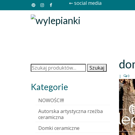
⇜ social media
do
Szukaj:
Szukaj
|
0
Kategorie
NOWOŚCI!!!
Autorska artystyczna rzeźba
ceramiczna
Domki ceramiczne