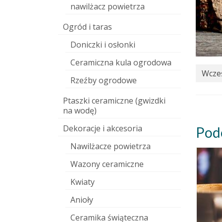
nawilżacz powietrza
Ogród i taras
Doniczki i osłonki
Ceramiczna kula ogrodowa
Wcześ
Rzeźby ogrodowe
Ptaszki ceramiczne (gwizdki
na wodę)
Dekoracje i akcesoria
Pod
Nawilżacze powietrza
Wazony ceramiczne
Kwiaty
Anioły
Ceramika świąteczna