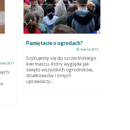
Pamiętacie o ogrodach?
Kubek sg
robi?
20 marca 2015
Szykujemy się do szczecińskiego
kiermaszu, który wygląda jak
śnia 2011
Witajcie 
święto wszystkich ogrodników,
technice 
wych.
działkowców i innych
przeczyt
uprawiaczy...
filmik, w..
bo