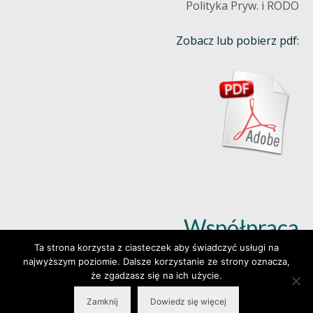
Polityka Pryw. i RODO
Zobacz lub pobierz pdf:
Współpraca
Ta strona korzysta z ciasteczek aby świadczyć usługi na
najwyższym poziomie. Dalsze korzystanie ze strony oznacza,
Dowiedz się więcej (klik)
że zgadzasz się na ich użycie.
Zamknij
Dowiedz się więcej
© 2026 Wylepianki - Made by: www.prosteWWW.pl