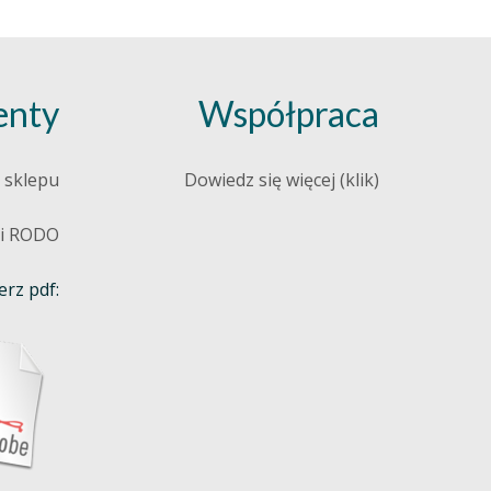
nty
Współpraca
 sklepu
Dowiedz się więcej (klik)
 i RODO
rz pdf: