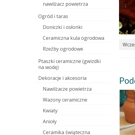
nawilżacz powietrza
Ogród i taras
Doniczki i osłonki
Ceramiczna kula ogrodowa
Wcześ
Rzeźby ogrodowe
Ptaszki ceramiczne (gwizdki
na wodę)
Dekoracje i akcesoria
Pod
Nawilżacze powietrza
Wazony ceramiczne
Kwiaty
Anioły
Ceramika świąteczna