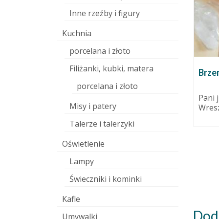
Inne rzeźby i figury
Kuchnia
porcelana i złoto
Filiżanki, kubki, matera
Ceramiczna kula ogrodowa
Brze
7 grudnia 2010
28 czerwca 2015
porcelana i złoto
ować, czy
To jest to, co aktualnie lubimy
Pani 
Misy i patery
do
najbardziej! Ta ze zdjęć jeździła z
Wresz
nami na jarmarki,...
Talerze i talerzyki
Oświetlenie
Lampy
Świeczniki i kominki
Kafle
Dod
Umywalki