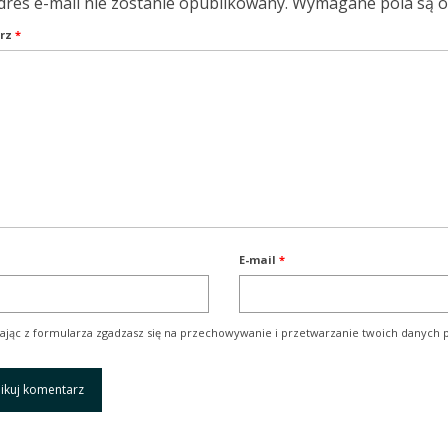
dres e-mail nie zostanie opublikowany.
Wymagane pola są 
rz
*
E-mail
*
ając z formularza zgadzasz się na przechowywanie i przetwarzanie twoich danych p