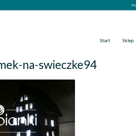
Ko
Start
Sklep
mek-na-swieczke94