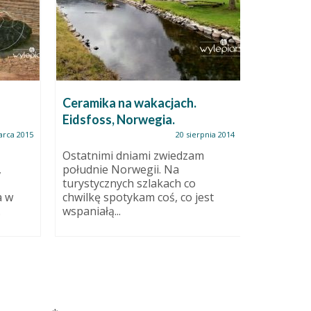
Wazon z
Ceramika na wakacjach.
Szkoda, 
Eidsfoss, Norwegia.
kwiatów,
zapreze
arca 2015
20 sierpnia 2014
sobie, że
Ostatnimi dniami zwiedzam
,
południe Norwegii. Na
turystycznych szlakach co
a w
chwilkę spotykam coś, co jest
.
wspaniałą...