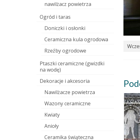
nawilżacz powietrza
Ogród i taras
Doniczki i osłonki
Ceramiczna kula ogrodowa
Wcześ
Rzeźby ogrodowe
Ptaszki ceramiczne (gwizdki
na wodę)
Dekoracje i akcesoria
Pod
Nawilżacze powietrza
Wazony ceramiczne
Kwiaty
Anioły
Ceramika świąteczna