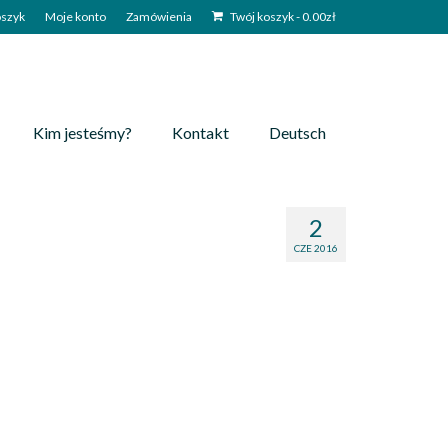
szyk
Moje konto
Zamówienia
Twój koszyk
-
0.00
zł
Kim jesteśmy?
Kontakt
Deutsch
2
CZE 2016