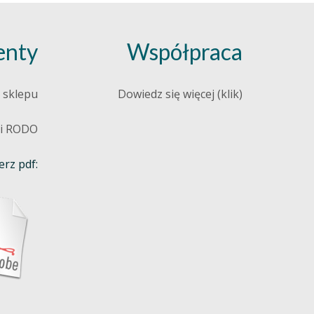
nty
Współpraca
 sklepu
Dowiedz się więcej (klik)
 i RODO
rz pdf: