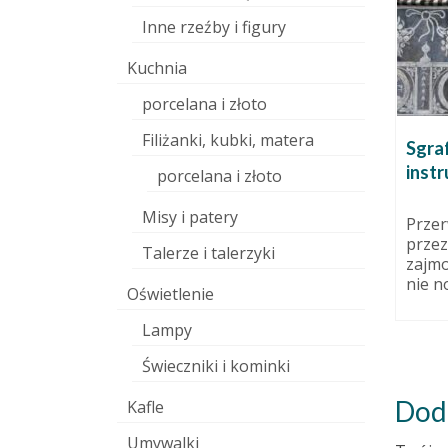
Inne rzeźby i figury
Kuchnia
ię
porcelana i złoto
ł.
 sierpnia 2014
Filiżanki, kubki, matera
Zestaw naczyń do
Sgraf
y
serwowania przekąsek. Rajski!
inst
porcelana i złoto
mojego
26 maja 2012
esie w
Misy i patery
Zestaw mieszka w mieście
Przer
Einsteina. Sama dowiozłam drżąc
przez
Talerze i talerzyki
ilekroć drżał autobus wiozący
zajmo
mnie przez śniegi,...
nie n
Oświetlenie
Lampy
Świeczniki i kominki
Dod
Kafle
Umywalki