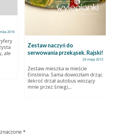
nika 2010
ryfery
Zestaw naczyń do
Burton
żysta
serwowania przekąsek. Rajski!
, ale
26 maja 2012
Świecznik
Nie pomy
Zestaw mieszka w mieście
zdjęcia z
Einsteina. Sama dowiozłam drżąc
Szkliwo c
ilekroć drżał autobus wiozący
mnie przez śniegi,...
oznaczone
*