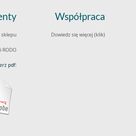
nty
Współpraca
 sklepu
Dowiedz się więcej (klik)
 i RODO
rz pdf: