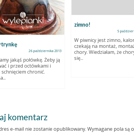
zimno!
5 paździer
W piwnicy jest zimno, kalo
ytrynkę
czekają na montaż, monta
26 października 2013
chory. Wiedziałam, że chory
się...
amy jakąś połówkę. Żeby ją
ać i przed octówkami i
 schnięciem chronić.
...
aj komentarz
dres e-mail nie zostanie opublikowany.
Wymagane pola są 