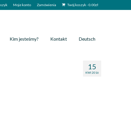
szyk
Moje konto
Zamówienia
Twój koszyk
-
0.00
zł
Kim jesteśmy?
Kontakt
Deutsch
15
KWI 2016