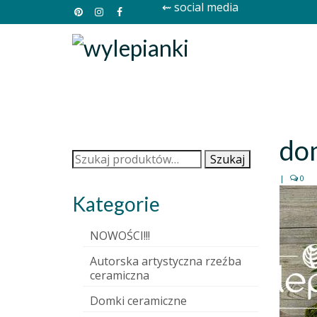
⇜ social media
do
Szukaj:
Szukaj
|
0
Kategorie
NOWOŚCI!!!
Autorska artystyczna rzeźba
ceramiczna
Domki ceramiczne