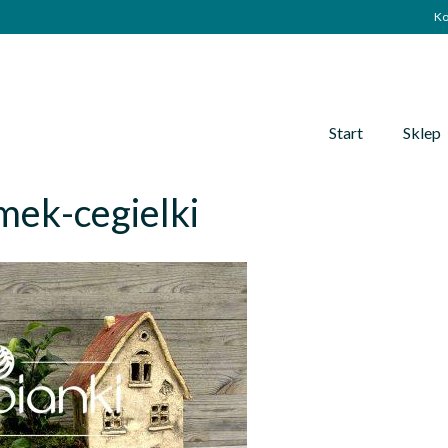
Ko
Start
Sklep
mek-cegielki