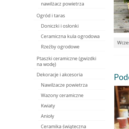
nawilżacz powietrza
Ogród i taras
Doniczki i osłonki
Ceramiczna kula ogrodowa
Wcześ
Rzeźby ogrodowe
Ptaszki ceramiczne (gwizdki
na wodę)
Dekoracje i akcesoria
Pod
Nawilżacze powietrza
Wazony ceramiczne
Kwiaty
Anioły
Ceramika świąteczna