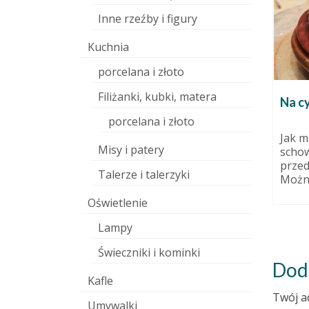
Inne rzeźby i figury
Kuchnia
porcelana i złoto
8 grudnia 2010
pracowni
Filiżanki, kubki, matera
Wszyscy chcą Wam coś
Na c
 czterech
sprzedać na Święta. A my?
ałem. Tak
porcelana i złoto
12 grudnia 2016
Jak m
Misy i patery
schow
Ludzie, jeśli idzie o Święta i czas
przed
przedświąteczny dzielą się na
Talerze i talerzyki
Można
dwie kategorie: jedni dostają...
Oświetlenie
Lampy
Świeczniki i kominki
Dod
Kafle
Twój a
Umywalki