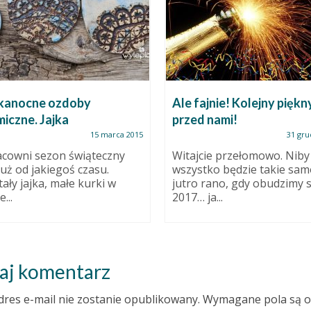
kanocne ozdoby
Ale fajnie! Kolejny piękn
iczne. Jajka
przed nami!
15 marca 2015
31 gru
cowni sezon świąteczny
Witajcie przełomowo. Niby
już od jakiegoś czasu.
wszystko będzie takie sam
ały jajka, małe kurki w
jutro rano, gdy obudzimy s
...
2017… ja...
aj komentarz
dres e-mail nie zostanie opublikowany.
Wymagane pola są 