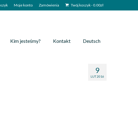
szyk
Moje konto
Zamówienia
Twój koszyk
-
0.00
zł
Kim jesteśmy?
Kontakt
Deutsch
9
LUT 2016