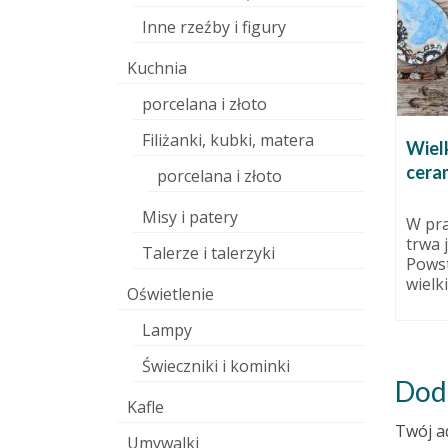
Inne rzeźby i figury
Kuchnia
porcelana i złoto
Filiżanki, kubki, matera
rnetowy.
aktualnie na warsztacie duże
Wiel
ń etap 1.
sztuki
ceram
porcelana i złoto
dziernika 2015
16 stycznia 2011
Misy i patery
u się w
Anioł Kot Rzeźba. Najlepsza z
W pra
 laik:
moich prac dotąd. Anioł 2
trwa 
Talerze i talerzyki
po kolei.
Powst
wielkie
Oświetlenie
Lampy
Świeczniki i kominki
Dod
Kafle
Twój a
Umywalki