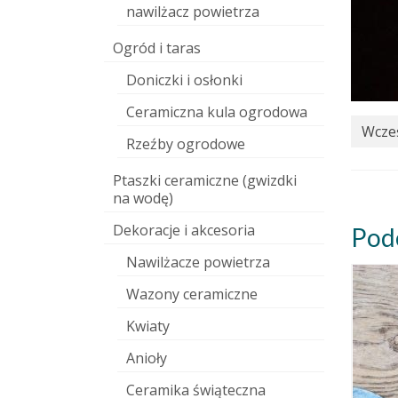
nawilżacz powietrza
Ogród i taras
Doniczki i osłonki
Ceramiczna kula ogrodowa
Wcześ
Rzeźby ogrodowe
Ptaszki ceramiczne (gwizdki
na wodę)
Dekoracje i akcesoria
Pod
Nawilżacze powietrza
Wazony ceramiczne
Kwiaty
Anioły
Ceramika świąteczna