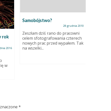
Samobójstwo?
28 grudnia 2010
Zeszłam dziś rano do pracowni
y rok
Dla tych
celem sfotografowania czterech
Facebo
nowych prac przed wypałem. Tak
na wszelki...
dnia 2016
Bo Ci, co
o
widzieli, 
ię w
pokolorow
oznaczone
*