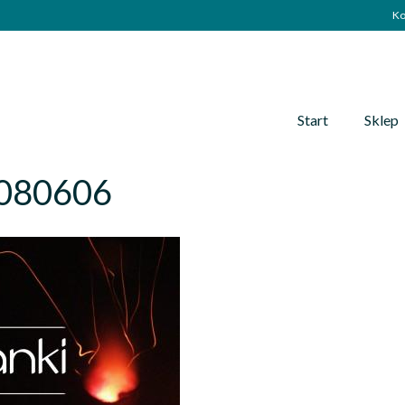
Ko
Start
Sklep
080606