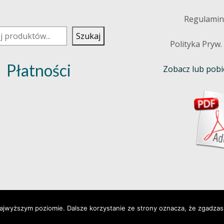
j
Regulamin
Szukaj
Polityka Pryw.
Płatności
Zobacz lub pobie
najwyższym poziomie. Dalsze korzystanie ze strony oznacza, że zgadzasz