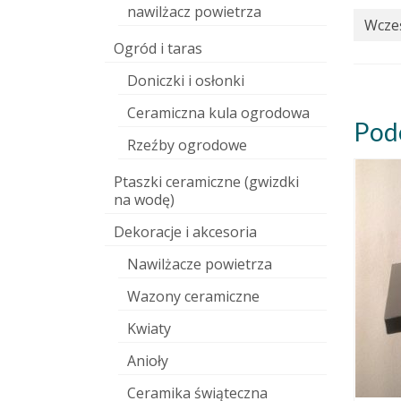
nawilżacz powietrza
Wcześ
Ogród i taras
Doniczki i osłonki
Ceramiczna kula ogrodowa
Pod
Rzeźby ogrodowe
Ptaszki ceramiczne (gwizdki
na wodę)
Dekoracje i akcesoria
Nawilżacze powietrza
Wazony ceramiczne
Kwiaty
Anioły
Ceramika świąteczna