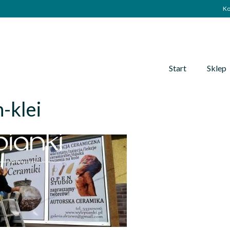
Ko
Start
Sklep
-klei