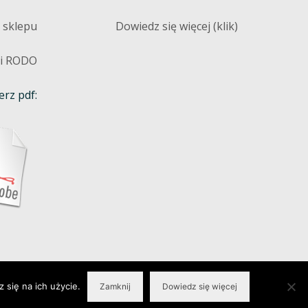
 sklepu
Dowiedz się więcej (klik)
 i RODO
rz pdf:
 się na ich użycie.
Zamknij
Dowiedz się więcej