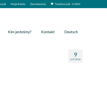
szyk
Moje konto
Zamówienia
Twój koszyk
-
0.00
zł
Kim jesteśmy?
Kontakt
Deutsch
9
LUT 2016