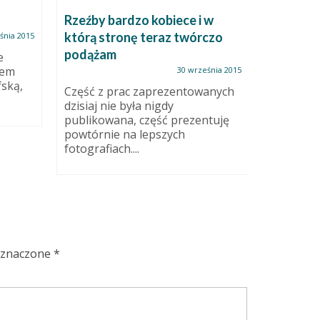
Rzeźby bardzo kobiece i w
Jak świn
którą stronę teraz twórczo
śnia 2015
podążam
e
Niemożli
zem
ubłocona
30 września 2015
fską,
Jest duż
Część z prac zaprezentowanych
monety i..
dzisiaj nie była nigdy
publikowana, część prezentuję
powtórnie na lepszych
fotografiach....
oznaczone
*