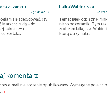
ąca z szamotu
Lalka Waldorfska
7 grudnia 2010
22 wrze
ogłam się zdecydować, czy
Temat lalek odciągnął mni
ć Marzącą rudą – do
nieco od ceramiki. Tym ra
ej sukni, czy nie.
zrobiłam lalkę tzw. Waldor
cu została...
którą otrzymała...
aj komentarz
dres e-mail nie zostanie opublikowany.
Wymagane pola są 
rz
*