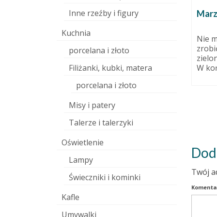
Inne rzeźby i figury
ą?
Waza
Marz
14 marca 2011
Kuchnia
 kwietnia 2016
Czy też wazon. Na suche bukiety
Nie m
raczej. Podbarwiony
zrobi
y każdy
porcelana i złoto
ciemnozielonym szkliwem.
zielon
Ręcznie modelowany na dwóch
Filiżanki, kubki, matera
W koń
eć
formach,...
rczy,...
porcelana i złoto
Misy i patery
Talerze i talerzyki
Oświetlenie
Dod
Lampy
Twój a
Świeczniki i kominki
Komenta
Kafle
Umywalki