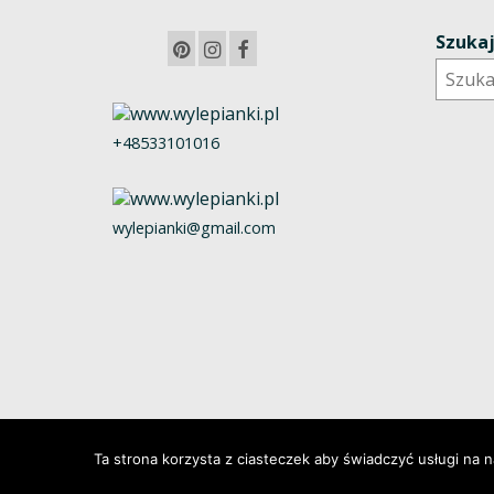
Szuka
+48533101016
wylepianki@gmail.com
Ta strona korzysta z ciasteczek aby świadczyć usługi na 
© 2026 Wylepianki - Made by: www.prosteWWW.pl