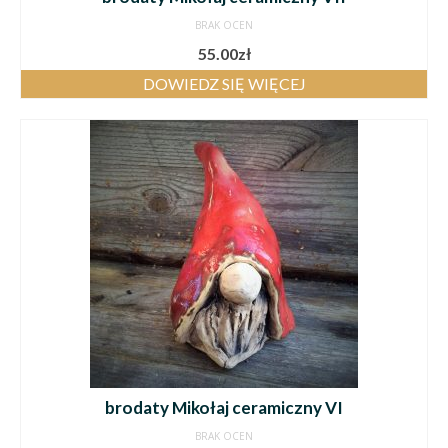
BRAK OCEN
55.00
zł
DOWIEDZ SIĘ WIĘCEJ
brodaty Mikołaj ceramiczny VI
BRAK OCEN