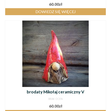
60.00
zł
DOWIEDZ SIĘ WIĘCEJ
brodaty Mikołaj ceramiczny V
BRAK OCEN
60.00
zł