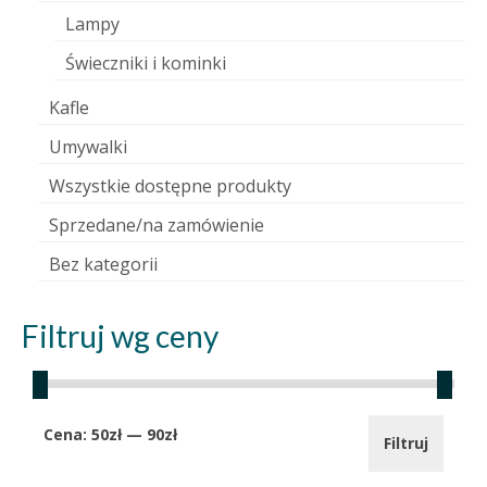
Lampy
Świeczniki i kominki
Kafle
Umywalki
Wszystkie dostępne produkty
Sprzedane/na zamówienie
Bez kategorii
Filtruj wg ceny
Cena
Cena
Cena:
50zł
—
90zł
Filtruj
min.
maks.