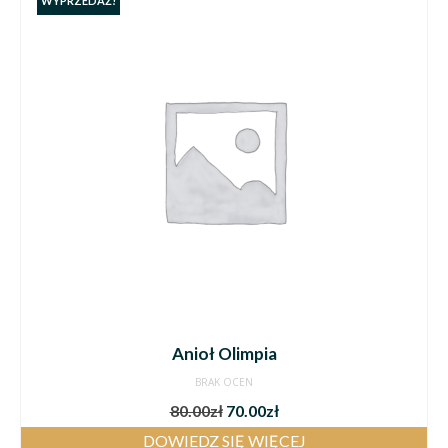
WYPRZEDAŻ!
Anioł Olimpia
BRAK OCEN
80.00
zł
70.00
zł
DOWIEDZ SIĘ WIĘCEJ