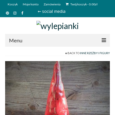
Koszyk
Moje konto
Zamówienia
Twój koszyk
-
0.00
zł
⇜ social media
Menu
BACK TO
INNE RZEŹBY I FIGURY
Start
Sklep
Kim jesteśmy?
Kontakt
Deutsch