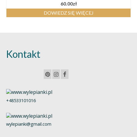
60.00
zł
DOWIEDZ SIĘ WIĘCEJ
Kontakt
+48533101016
wylepianki@gmail.com