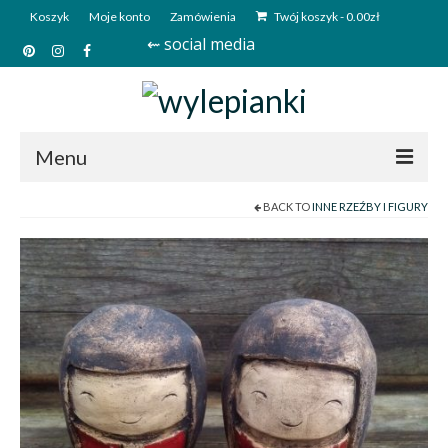
Koszyk
Moje konto
Zamówienia
Twój koszyk
-
0.00
zł
⇜ social media
Menu
BACK TO
INNE RZEŹBY I FIGURY
Start
Sklep
Kim jesteśmy?
Kontakt
Deutsch