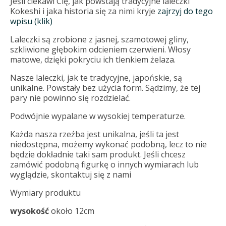
Jeśli ciekawi Cię, jak powstają tradycyjne laleczki
Kokeshi i jaka historia się za nimi kryje
zajrzyj do tego
wpisu (klik)
Laleczki są zrobione z jasnej, szamotowej gliny,
szkliwione głębokim odcieniem czerwieni. Włosy
matowe, dzięki pokryciu ich tlenkiem żelaza.
Nasze laleczki, jak te tradycyjne, japońskie, są
unikalne. Powstały bez użycia form. Sądzimy, że tej
pary nie powinno się rozdzielać.
Podwójnie wypalane w wysokiej temperaturze.
Każda nasza rzeźba jest unikalna, jeśli ta jest
niedostępna, możemy wykonać podobną, lecz to nie
będzie dokładnie taki sam produkt. Jeśli chcesz
zamówić podobną figurkę o innych wymiarach lub
wyglądzie, skontaktuj się z nami
Wymiary produktu
wysokość
około 12cm