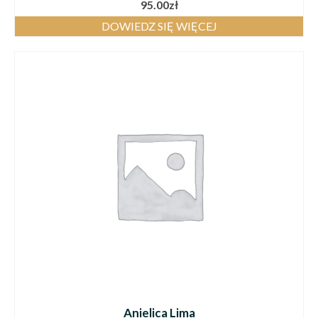
95.00
zł
DOWIEDZ SIĘ WIĘCEJ
Anielica Lima