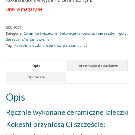
Kokeshi dolls w wydaniu ceramicznym.
Brak w magazynie
SKU:
9077
Kategorie:
Ceramika świąteczna
,
Dekoracje i akcesoria
,
Inne rzeźby i figury
,
Sprzedane/na zamówienie
Tagi:
kokeshi
,
laleczki
,
prezent
,
święta
,
szamot
,
łoś
Opis
Informacje dodatkowe
Opinie (0)
Opis
Ręcznie wykonane ceramiczne laleczki
Kokeshi przyniosą Ci szczęście!