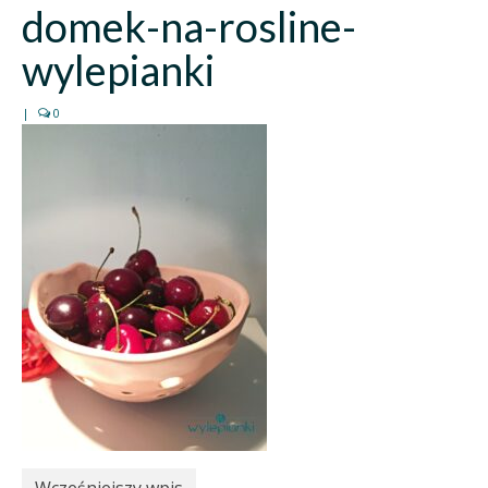
domek-na-rosline-
wylepianki
|
0