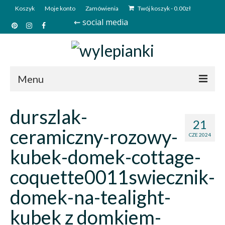
Koszyk
Moje konto
Zamówienia
Twój koszyk
-
0.00
zł
⇜ social media
Menu
Start
durszlak-
21
Sklep
ceramiczny-rozowy-
CZE 2024
Kim jesteśmy?
kubek-domek-cottage-
Kontakt
coquette0011swiecznik-
Deutsch
domek-na-tealight-
kubek z domkiem-