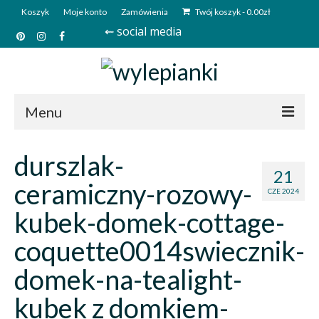
Koszyk
Moje konto
Zamówienia
Twój koszyk
-
0.00
zł
⇜ social media
Menu
Start
durszlak-
21
Sklep
ceramiczny-rozowy-
CZE 2024
Kim jesteśmy?
kubek-domek-cottage-
Kontakt
coquette0014swiecznik-
Deutsch
domek-na-tealight-
kubek z domkiem-