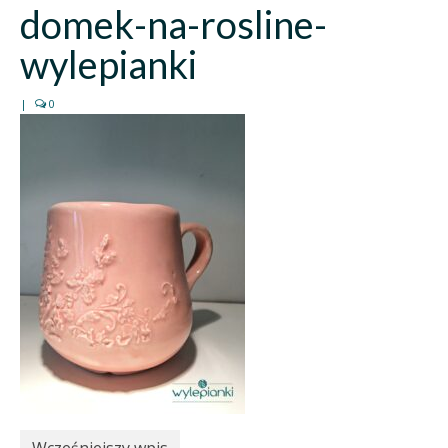
domek-na-rosline-
wylepianki
|
0