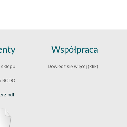
nty
Współpraca
 sklepu
Dowiedz się więcej (klik)
 i RODO
rz pdf: