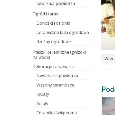
nawilżacz powietrza
Ogród i taras
Doniczki i osłonki
Ceramiczna kula ogrodowa
Rzeźby ogrodowe
Ptaszki ceramiczne (gwizdki
na wodę)
Wcześ
Dekoracje i akcesoria
Nawilżacze powietrza
Wazony ceramiczne
Pod
Kwiaty
Anioły
Ceramika świąteczna