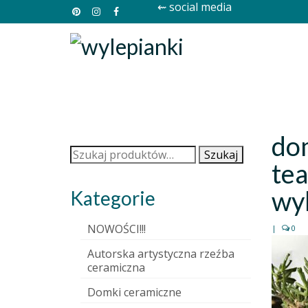
⇜ social media
do
Szukaj:
Szukaj
tea
wyl
Kategorie
NOWOŚCI!!!
|
0
Autorska artystyczna rzeźba
ceramiczna
Domki ceramiczne