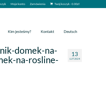
szyk
Moje konto
Zamówienia
Twój koszyk
-
0.00
zł
Kim jesteśmy?
Kontakt
Deutsch
nik-domek-na-
13
ek-na-rosline-
LUT 2024