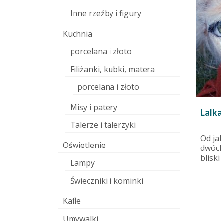
Inne rzeźby i figury
Kuchnia
porcelana i złoto
Filiżanki, kubki, matera
porcelana i złoto
Misy i patery
III Festiwal Hanzeatycki.
Lalka
Reminiscencje.
Talerze i talerzyki
12 września 2011
Od ja
Oświetlenie
dwóch
Świetna impreza. Wielki zasięg.
9 grudnia 2010
bliski
Ogromna ilość uczestników,
Lampy
wystawców i wydarzeń
12 cm.
towarzyszących. Koncerty,
Świeczniki i kominki
spektakle, hepeningi.
Naprawdę...
Kafle
Umywalki