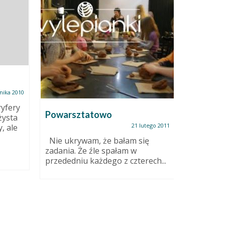
Zestawy
nika 2010
ryfery
Powarsztatowo
żysta
21 lutego 2011
, ale
Nie ukrywam, że bałam się
zadania. Że źle spałam w
przededniu każdego z czterech...