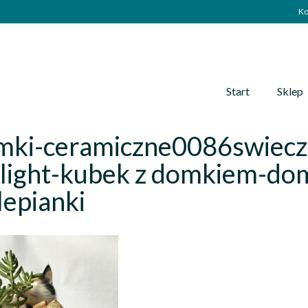
Ko
Start
Sklep
mki-ceramiczne0086swiecz
light-kubek z domkiem-dom
epianki