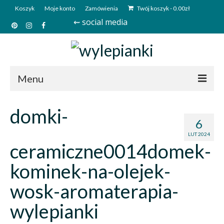
Koszyk
Moje konto
Zamówienia
Twój koszyk
-
0.00
zł
⇜ social media
Menu
Start
domki-
6
Sklep
LUT 2024
ceramiczne0014domek-
Kim jesteśmy?
kominek-na-olejek-
Kontakt
wosk-aromaterapia-
Deutsch
wylepianki