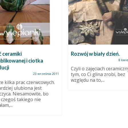
 ceramiki
Rozwój w biały dzień.
blikowanej i ciotka
8 kwie
ucji
Czyli o zajęciach ceramiczn
tym, co Ci glina zrobi, bez
23 września 2011
względu na to,...
ze kilka prac czerwcowych.
rdziej ulubiona jest
czyca. Niesamowite, bo
 czegoś takiego nie
łam,...