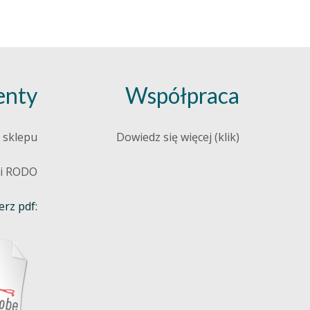
nty
Współpraca
 sklepu
Dowiedz się więcej (klik)
 i RODO
rz pdf: