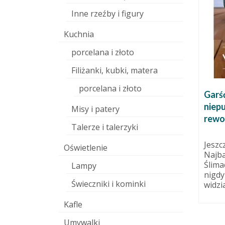
Inne rzeźby i figury
Kuchnia
porcelana i złoto
Filiżanki, kubki, matera
porcelana i złoto
Garść
niepu
Misy i patery
rewol
jakoś się toczy.
Talerze i talerzyki
9 grudnia 2010
25 listopada 2010
Jeszc
toczy się, robi, wyrabia, lepi,
Oświetlenie
Najba
12 cm.
szkliwi, maluje, kombinuje. i
Ślima
Lampy
super. mam już wszystko. piec
nigdy
już...
Świeczniki i kominki
widzia
Kafle
Umywalki