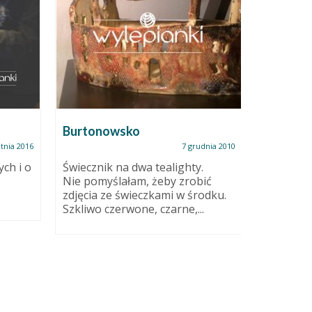
Burtonowsko
Waza
tnia 2016
7 grudnia 2010
ych i o
Świecznik na dwa tealighty.
Czy też 
Nie pomyślałam, żeby zrobić
raczej. 
zdjęcia ze świeczkami w środku.
ciemnozi
Szkliwo czerwone, czarne,...
Ręcznie 
formach,.