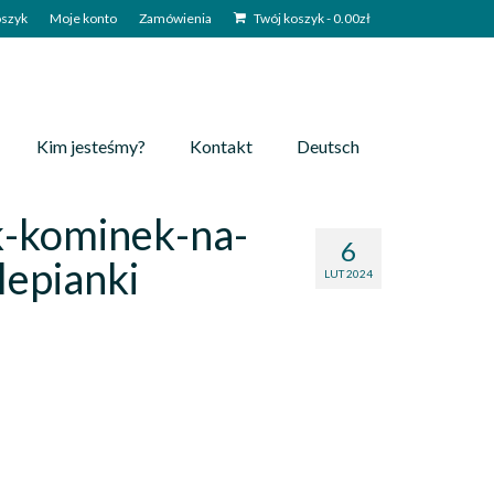
szyk
Moje konto
Zamówienia
Twój koszyk
-
0.00
zł
Kim jesteśmy?
Kontakt
Deutsch
-kominek-na-
6
lepianki
LUT 2024