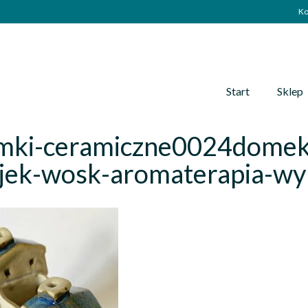
Ko
Start
Sklep
mki-ceramiczne0024domek
ejek-wosk-aromaterapia-wy