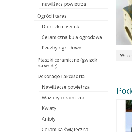
nawilżacz powietrza
Ogród i taras
Doniczki i osłonki
Ceramiczna kula ogrodowa
Rzeźby ogrodowe
Wcześ
Ptaszki ceramiczne (gwizdki
na wodę)
Dekoracje i akcesoria
Nawilżacze powietrza
Pod
Wazony ceramiczne
Kwiaty
Anioły
Ceramika świąteczna