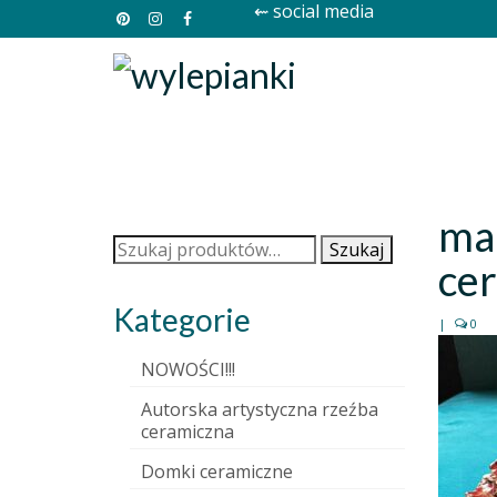
⇜ social media
ma
Szukaj:
Szukaj
ce
Kategorie
|
0
NOWOŚCI!!!
Autorska artystyczna rzeźba
ceramiczna
Domki ceramiczne