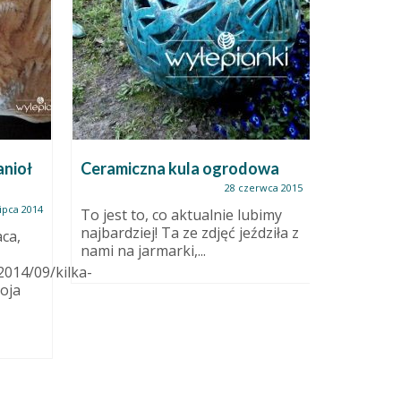
anioł
Ceramiczna kula ogrodowa
Styczeń,
głównie
28 czerwca 2015
lipca 2014
To jest to, co aktualnie lubimy
najbardziej! Ta ze zdjęć jeździła z
ca,
Gdy piszę
nami na jarmarki,...
się kończ
2014/09/kilka-
a właściwi
oja