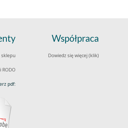
nty
Współpraca
 sklepu
Dowiedz się więcej (klik)
 i RODO
rz pdf: