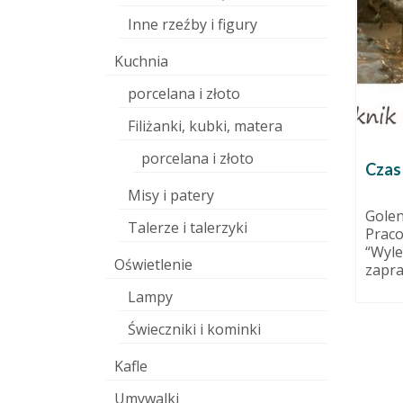
Inne rzeźby i figury
Kuchnia
porcelana i złoto
Filiżanki, kubki, matera
porcelana i złoto
oach:
A Pracownia wygląda tak
Czas 
14 marca 2011
Misy i patery
listopada 2014
Brakuje tu tylko koła
Golen
Talerze i talerzyki
garncarskiego. które – jako
Praco
i? Pewnie
najbardziej brudogenne – jest
“Wyle
ienia z
Oświetlenie
ciągle w piwnicznej...
zapra
stycznie,
Lampy
Świeczniki i kominki
Kafle
Umywalki