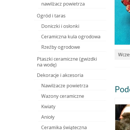
nawilżacz powietrza
Ogród i taras
Doniczki i osłonki
Ceramiczna kula ogrodowa
Rzeźby ogrodowe
Wcześ
Ptaszki ceramiczne (gwizdki
na wodę)
Dekoracje i akcesoria
Nawilżacze powietrza
Pod
Wazony ceramiczne
Kwiaty
Anioły
Ceramika świąteczna