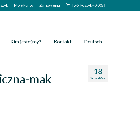
szyk
Moje konto
Zamówienia
Twój koszyk
-
0.00
zł
Kim jesteśmy?
Kontakt
Deutsch
18
iczna-mak
WRZ 2023