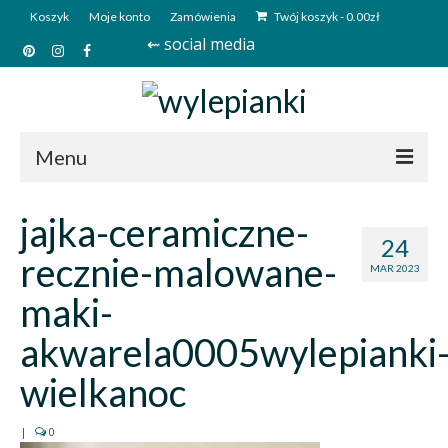
Koszyk
Moje konto
Zamówienia
Twój koszyk
-
0.00
zł
⇜ social media
Menu
Start
jajka-ceramiczne-
24
Sklep
recznie-malowane-
MAR 2023
Kim jesteśmy?
maki-
Kontakt
akwarela0005wylepianki
Deutsch
wielkanoc
|
0