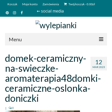
Koszyk
Moje konto
Zamówienia
Twój koszyk
-
0.00
zł
⇜ social media
Menu
Start
domek-ceramiczny-
12
Sklep
na-swieczke-
MAR 2023
Kim jesteśmy?
aromaterapia48domki-
Kontakt
ceramiczne-oslonka-
Deutsch
doniczki
|
0