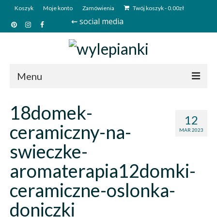
Koszyk
Moje konto
Zamówienia
Twój koszyk
-
0.00
zł
⇜ social media
Menu
Start
18domek-
12
Sklep
ceramiczny-na-
MAR 2023
Kim jesteśmy?
swieczke-
Kontakt
aromaterapia12domki-
Deutsch
ceramiczne-oslonka-
doniczki