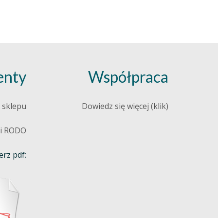
nty
Współpraca
 sklepu
Dowiedz się więcej (klik)
 i RODO
rz pdf: