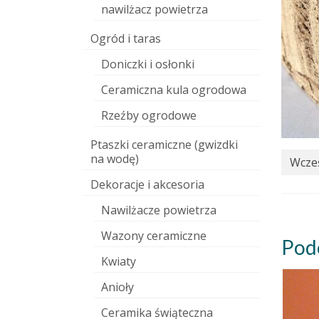
nawilżacz powietrza
Ogród i taras
Doniczki i osłonki
Ceramiczna kula ogrodowa
Rzeźby ogrodowe
Ptaszki ceramiczne (gwizdki
na wodę)
Wcześ
Dekoracje i akcesoria
Nawilżacze powietrza
Wazony ceramiczne
Pod
Kwiaty
Anioły
Ceramika świąteczna