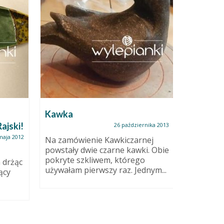
Kawka
Powars
ajski!
26 października 2013
maja 2012
Na zamówienie Kawkiczarnej
Nie ukry
powstały dwie czarne kawki. Obie
zadania. 
pokryte szkliwem, którego
przededni
 drżąc
używałam pierwszy raz. Jednym...
ący