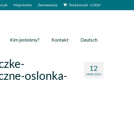
szyk
Moje konto
Zamówienia
Twój koszyk
-
0.00
zł
Kim jesteśmy?
Kontakt
Deutsch
czke-
12
czne-oslonka-
MAR 2023