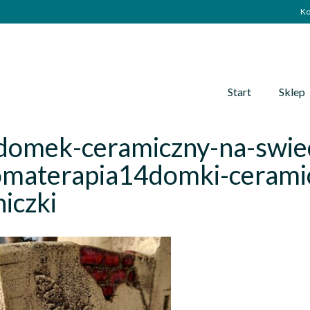
Ko
Start
Sklep
domek-ceramiczny-na-swie
omaterapia14domki-cerami
iczki