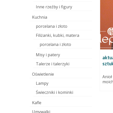
Inne rzeźby i figury
Kuchnia
porcelana i złoto
Filiżanki, kubki, matera
porcelana i złoto
Misy i patery
czny!
Inspiracja tygodnia: Człowiek
aktua
w kostiumie zwierzęcia – Beth
sztuk
 września 2015
Talerze i talerzyki
Cavener Stichter
y i
Oświetlenie
4 sierpnia 2014
Anioł
raz drugi
moich
Beth Cavener Stitcher to
Lampy
dczas...
urodzona w 1972 roku niezwykła
Świeczniki i kominki
artystka amerykańska. Córka
ceramiczki i biologa...
Kafle
Umywalki