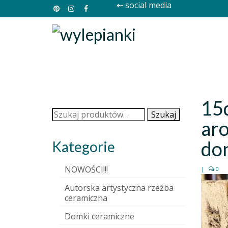
⇜ social media
15
Szukaj:
Szukaj
ar
don
Kategorie
NOWOŚCI!!!
|
0
Autorska artystyczna rzeźba
ceramiczna
Domki ceramiczne