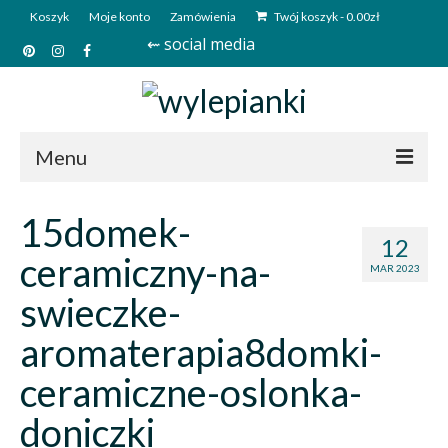
Koszyk
Moje konto
Zamówienia
Twój koszyk
-
0.00
zł
⇜ social media
Menu
Start
15domek-
12
Sklep
ceramiczny-na-
MAR 2023
Kim jesteśmy?
swieczke-
Kontakt
aromaterapia8domki-
Deutsch
ceramiczne-oslonka-
doniczki