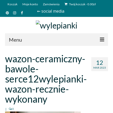
Koszyk
Moje konto
Zamówienia
Twój koszyk
-
0.00
zł
⇜ social media
Menu
Start
wazon-ceramiczny-
12
Sklep
bawole-
MAR 2023
Kim jesteśmy?
serce12wylepianki-
Kontakt
wazon-recznie-
Deutsch
wykonany
|
0