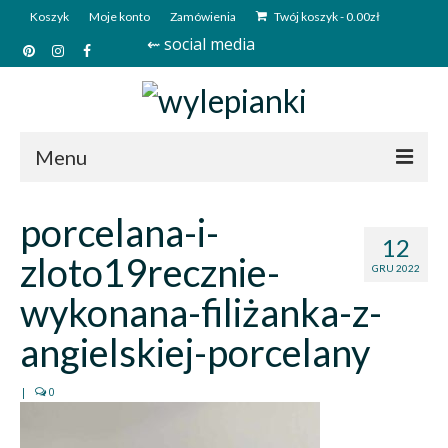
Koszyk
Moje konto
Zamówienia
Twój koszyk
-
0.00
zł
⇜ social media
Menu
Start
porcelana-i-
12
Sklep
zloto19recznie-
GRU 2022
Kim jesteśmy?
wykonana-filiżanka-z-
Kontakt
angielskiej-porcelany
Deutsch
|
0