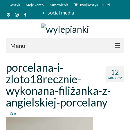
Koszyk
Moje konto
Zamówienia
Twój koszyk
-
0.00
zł
⇜ social media
Menu
Start
porcelana-i-
12
Sklep
zloto18recznie-
GRU 2022
Kim jesteśmy?
wykonana-filiżanka-z-
Kontakt
angielskiej-porcelany
Deutsch
|
0