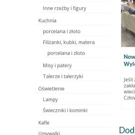
Inne rzeźby i figury
Kuchnia
porcelana i złoto
Fanpage i tzw. rozdanie :)
Filiżanki, kubki, matera
10 września 2014
Moi Drodzy. Pracownia Ceramiki
porcelana i złoto
ą?
Nowy
wylepianki.pl doczekała się
Wyle
strony na Facebooku, czyli
Misy i patery
wreszcie mamy fanpage. Mam,...
 kwietnia 2016
Talerze i talerzyki
y każdy
Jeśli
zakła
Oświetlenie
eć
wieci
rczy,...
Człow
Lampy
Świeczniki i kominki
Kafle
Dod
Umywalki