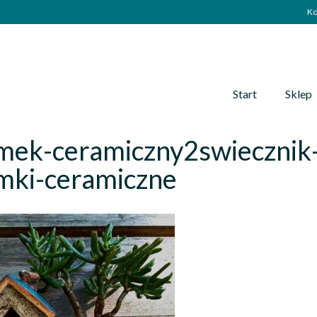
Ko
Start
Sklep
mek-ceramiczny2swiecznik-
mki-ceramiczne