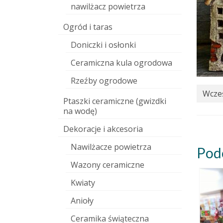
nawilżacz powietrza
Ogród i taras
Doniczki i osłonki
Ceramiczna kula ogrodowa
Rzeźby ogrodowe
Wcześ
Ptaszki ceramiczne (gwizdki
na wodę)
Dekoracje i akcesoria
Nawilżacze powietrza
Pod
Wazony ceramiczne
Kwiaty
Anioły
Ceramika świąteczna