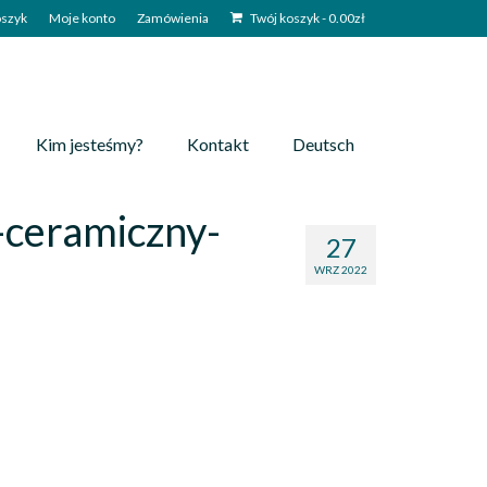
szyk
Moje konto
Zamówienia
Twój koszyk
-
0.00
zł
Kim jesteśmy?
Kontakt
Deutsch
ceramiczny-
27
WRZ 2022