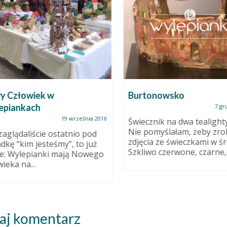
 Człowiek w
Burtonowsko
piankach
7 gru
19 września 2016
Świecznik na dwa tealighty
Nie pomyślałam, żeby zrob
 zaglądaliście ostatnio pod
zdjęcia ze świeczkami w śr
dkę “kim jesteśmy”, to już
Szkliwo czerwone, czarne,..
e: Wylepianki mają Nowego
ieka na...
aj komentarz