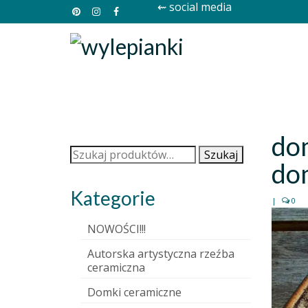
⇜ social media
do
Szukaj:
Szukaj
do
Kategorie
|
0
NOWOŚCI!!!
Autorska artystyczna rzeźba
ceramiczna
Domki ceramiczne