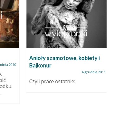
Anioły szamotowe, kobiety i
Nowa st
Bajkonur
dnia 2010
6 grudnia 2011
.
Tam możn
ić
które i 
Czyli prace ostatnie:
odku.
ale zamk
.
przystępn
Zaprasz