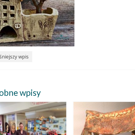
niejszy wpis
obne wpisy