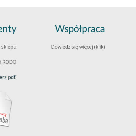
nty
Współpraca
 sklepu
Dowiedz się więcej (klik)
 i RODO
rz pdf: