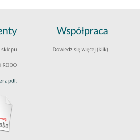
nty
Współpraca
 sklepu
Dowiedz się więcej (klik)
 i RODO
rz pdf: