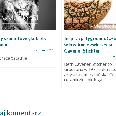
y szamotowe, kobiety i
Inspiracja tygodnia: Czł
onur
w kostiumie zwierzęcia –
Cavener Stichter
6 grudnia 2011
4 sie
 prace ostatnie:
Beth Cavener Stitcher to
urodzona w 1972 roku nie
artystka amerykańska. Có
ceramiczki i biologa...
aj komentarz