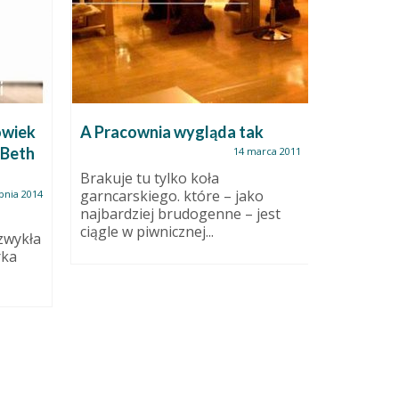
owiek
A Pracownia wygląda tak
Twój naj
 Beth
ceramik
14 marca 2011
Brakuje tu tylko koła
garncarskiego. które – jako
rpnia 2014
Jak przy
najbardziej brudogenne – jest
każdy, kt
ciągle w piwnicznej...
ceramiką
zwykła
czy zawod
rka