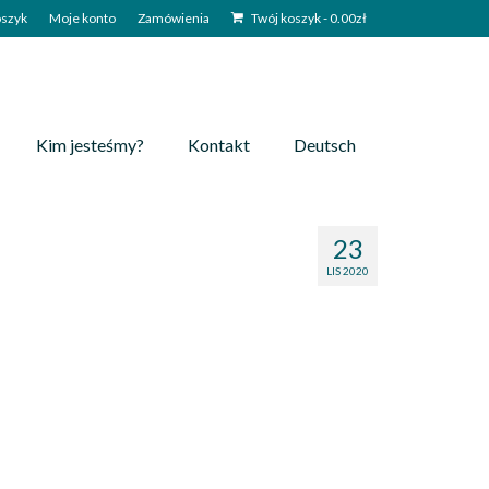
szyk
Moje konto
Zamówienia
Twój koszyk
-
0.00
zł
Kim jesteśmy?
Kontakt
Deutsch
23
LIS 2020