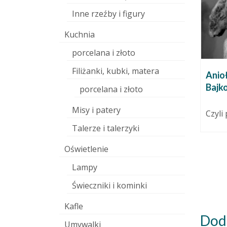
Inne rzeźby i figury
Kuchnia
porcelana i złoto
Filiżanki, kubki, matera
Garść ceramiki
Anioł
niepublikowanej i ciotka
Bajk
7 grudnia 2010
porcelana i złoto
rewolucji
hty.
Misy i patery
robić
23 września 2011
Czyli
 środku.
Jeszcze kilka prac czerwcowych.
Talerze i talerzyki
,...
Najbardziej ulubiona jest
Ślimaczyca. Niesamowite, bo
Oświetlenie
nigdy czegoś takiego nie
widziałam,...
Lampy
Świeczniki i kominki
Kafle
Dod
Umywalki