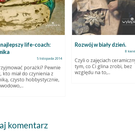
najlepszy life-coach:
Rozwój w biały dzień.
mika
8 kwie
5 listopada 2014
Czyli o zajęciach ceramiczn
tym, co Ci glina zrobi, bez
rzyjmować porażki? Pewnie
względu na to,...
, kto miał do czynienia z
iką, czysto hobbystycznie,
awodowo,...
aj komentarz