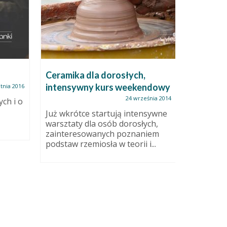
Ceramika dla dorosłych,
Cukierni
intensywny kurs weekendowy
tnia 2016
24 września 2014
ych i o
W kolora
Kamionka
Już wkrótce startują intensywne
czerwono
warsztaty dla osób dorosłych,
szkliwo z
zainteresowanych poznaniem
podstaw rzemiosła w teorii i...