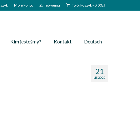
szyk
Moje konto
Zamówienia
Twój koszyk
-
0.00
zł
Kim jesteśmy?
Kontakt
Deutsch
21
LIS 2020