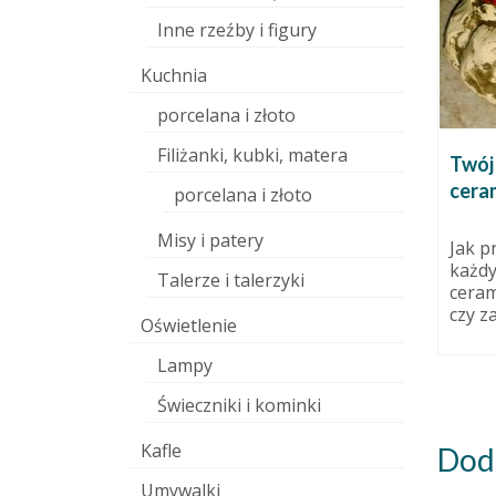
Inne rzeźby i figury
Kuchnia
porcelana i złoto
Filiżanki, kubki, matera
Jak koszenie trawy wyzwala
Twój 
ha
moc twórczą, czyli
cera
porcelana i złoto
obrazoburczo o pasjach.
 września 2014
Misy i patery
3 września 2015
portowa
Jak p
ści
każdy
Podobno dłuższa forma
Talerze i talerzyki
jest
ceram
publikacji w internecie ma
okojne.
czy z
przyszłość! Nie wszyscy chodzą
Oświetlenie
na skróty oczekując zamiast...
Lampy
Świeczniki i kominki
Kafle
Dod
Umywalki