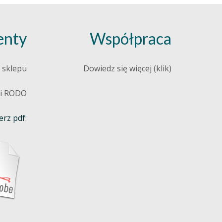
nty
Współpraca
 sklepu
Dowiedz się więcej (klik)
 i RODO
rz pdf: