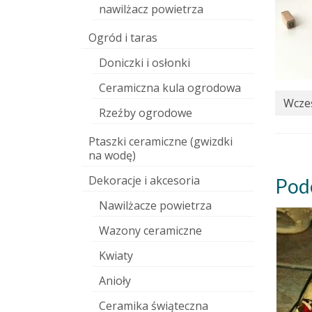
nawilżacz powietrza
Ogród i taras
Doniczki i osłonki
Ceramiczna kula ogrodowa
Wcześ
Rzeźby ogrodowe
Ptaszki ceramiczne (gwizdki
na wodę)
Dekoracje i akcesoria
Pod
Nawilżacze powietrza
Wazony ceramiczne
Kwiaty
Anioły
Ceramika świąteczna