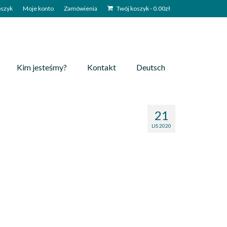
szyk
Moje konto
Zamówienia
Twój koszyk
-
0.00
zł
Kim jesteśmy?
Kontakt
Deutsch
21
LIS 2020