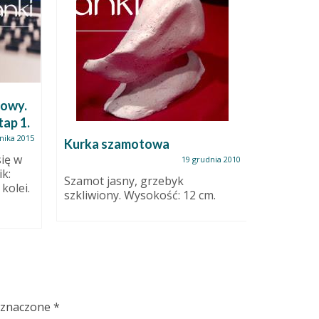
towy.
Sgraffito
tap 1.
instruk
nika 2015
Kurka szamotowa
ię w
Przerwa 
19 grudnia 2010
k:
przeznac
Szamot jasny, grzebyk
kolei.
zajmował
szkliwiony. Wysokość: 12 cm.
nie nową,
oznaczone
*