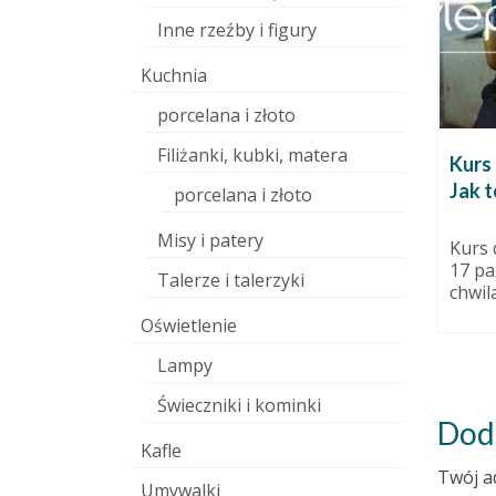
Inne rzeźby i figury
Kuchnia
porcelana i złoto
Filiżanki, kubki, matera
Rozwój w biały dzień.
Kurs 
Jak 
8 kwietnia 2016
porcelana i złoto
 września 2016
Czyli o zajęciach ceramicznych i o
Misy i patery
tym, co Ci glina zrobi, bez
tnio pod
Kurs 
względu na to,...
, to już
17 pa
Talerze i talerzyki
ją Nowego
chwila
Oświetlenie
Lampy
Świeczniki i kominki
Dod
Kafle
Twój a
Umywalki