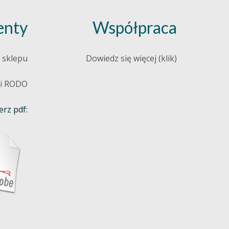
nty
Współpraca
 sklepu
Dowiedz się więcej (klik)
 i RODO
rz pdf: