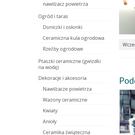
nawilżacz powietrza
Ogród i taras
Doniczki i osłonki
Ceramiczna kula ogrodowa
Wcześ
Rzeźby ogrodowe
Ptaszki ceramiczne (gwizdki
na wodę)
Dekoracje i akcesoria
Pod
Nawilżacze powietrza
Wazony ceramiczne
Kwiaty
Anioły
Ceramika świąteczna