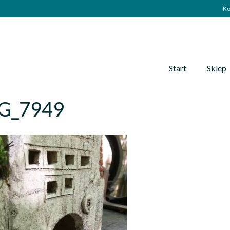
Ko
Start
Sklep
G_7949