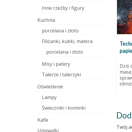
Inne rzeźby i figury
Kuchnia
porcelana i złoto
Filiżanki, kubki, matera
Wrześniowa ceramika
Techn
artystyczna. Anioły
papi
7 grudnia 2010
porcelana i złoto
ceramiczne, rzeźby i wazon.
ować, czy
Misy i patery
do
27 września 2014
Dziś 
masę 
Talerze i talerzyki
spra
obniż
Oświetlenie
Lampy
Świeczniki i kominki
Dod
Kafle
Twój a
Umywalki