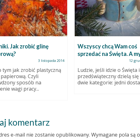
iki. Jak zrobić glinę
Wszyscy chcą Wam coś
erową?
sprzedać na Święta. A m
3 listopada 2014
12 gru
o tym jak zrobić plastyczną
Ludzie, jeśli idzie o Święta 
papierową. Czyli
przedświąteczny dzielą się
wdzony sposób na
dwie kategorie: jedni dostaj
enie wagi pracy...
aj komentarz
dres e-mail nie zostanie opublikowany.
Wymagane pola są 