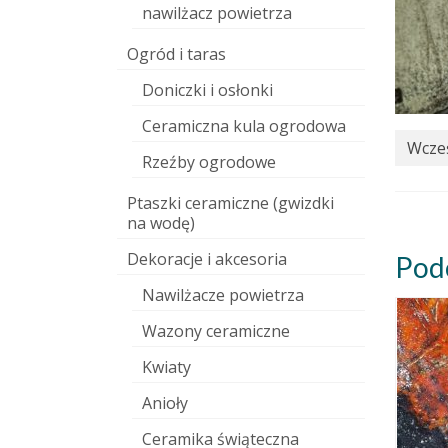
nawilżacz powietrza
Ogród i taras
Doniczki i osłonki
Ceramiczna kula ogrodowa
Wcześ
Rzeźby ogrodowe
Ptaszki ceramiczne (gwizdki
na wodę)
Dekoracje i akcesoria
Pod
Nawilżacze powietrza
Wazony ceramiczne
Kwiaty
Anioły
Ceramika świąteczna