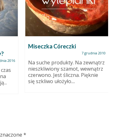
Miseczka Córeczki
Jak poka
y?
7 grudnia 2010
dnia 2016
Na suche produkty. Na zewnątrz
Najlepiej
nieszkliwiony szamot, wewnątrz
polecam 
i czas
czerwono. Jest śliczna. Pięknie
vision. 
 na
się szkliwo ułożyło....
na...
ą...
oznaczone
*