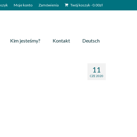
szyk
Moje konto
Zamówienia
Twój koszyk
-
0.00
zł
Kim jesteśmy?
Kontakt
Deutsch
11
CZE 2020