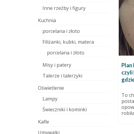
Inne rzeźby i figury
Kuchnia
porcelana i złoto
Filiżanki, kubki, matera
porcelana i złoto
Misy i patery
Zestaw naczyń do
Plan 
serwowania przekąsek. Rajski!
czyli
dziernika 2013
Talerze i talerzyki
gdzie
26 maja 2012
. Żeby ją
ami i
Zestaw mieszka w mieście
Oświetlenie
ić.
Einsteina. Sama dowiozłam drżąc
To ch
Lampy
ilekroć drżał autobus wiozący
post
mnie przez śniegi,...
opowi
Świeczniki i kominki
robiła
Kafle
Umywalki