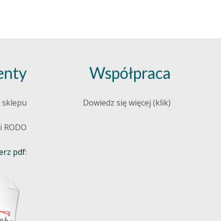
nty
Współpraca
 sklepu
Dowiedz się więcej (klik)
 i RODO
rz pdf: