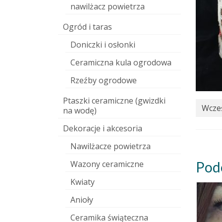
nawilżacz powietrza
Ogród i taras
Doniczki i osłonki
Ceramiczna kula ogrodowa
Rzeźby ogrodowe
Ptaszki ceramiczne (gwizdki
Wcześ
na wodę)
Dekoracje i akcesoria
Nawilżacze powietrza
Wazony ceramiczne
Pod
Kwiaty
Anioły
Ceramika świąteczna