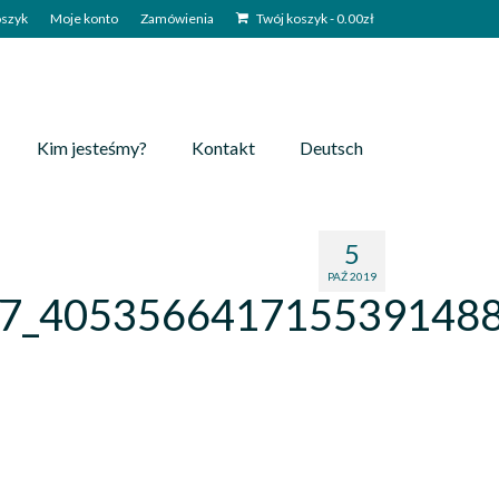
szyk
Moje konto
Zamówienia
Twój koszyk
-
0.00
zł
Kim jesteśmy?
Kontakt
Deutsch
5
PAŹ 2019
7_4053566417155391488