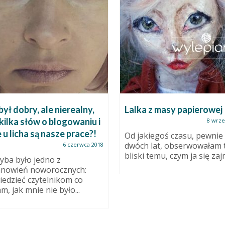
był dobry, ale nierealny,
Lalka z masy papierowej
 kilka słów o blogowaniu i
8 wrze
 u licha są nasze prace?!
Od jakiegoś czasu, pewnie
dwóch lat, obserwowałam 
6 czerwca 2018
bliski temu, czym ja się zajm
yba było jedno z
anowień noworocznych:
edzieć czytelnikom co
m, jak mnie nie było...