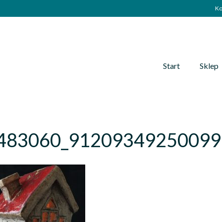
Ko
Start
Sklep
483060_91209349250099