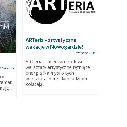
ARTeria – artystyczne
wakacje w Nowogardzie!
9 czerwca 2015
ARTeria – międzynarodowe
Burton
warsztaty artystyczne tętniące
śnia 2015
energią Na myśl o tych
 od
Świecznik
warsztatach młodym ludziom
temat
Nie pomy
kołatają...
uję:...
zdjęcia z
Szkliwo c